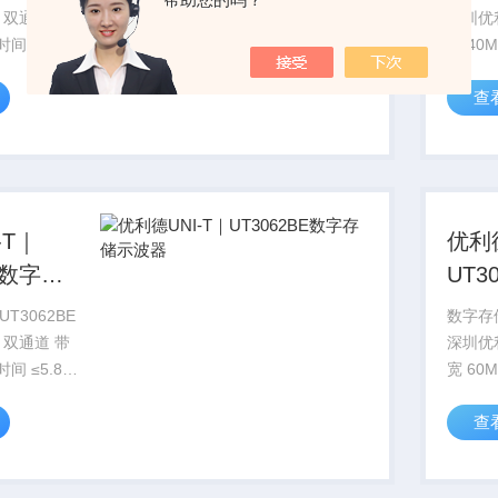
 双通道 带
深圳优
间 ≤8.7ns
宽 40M
/s 显示
采样率范
查
LCD、
-T｜
优利德
BE数字存
UT3
储示
T3062BE
数字存储
 双通道 带
深圳优
间 ≤5.8ns
宽 60M
/s 显示
采样率范
查
LCD、