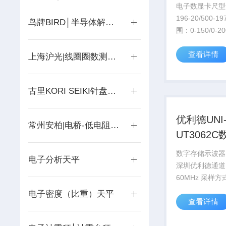
电子数显卡尺型号
196-20/500-
鸟牌BIRD│半导体解决方案
围：0-150/0-
度：0.01mm
查看详情
上海沪光|线圈圈数测量仪-匝间绝缘测试仪-线圈短路测试仪
古里KORI SEIKI针盘式带表卡规0-10mm/0.05mm│测厚规│国产卡规│带表卡钳表
优利德UNI
常州安柏|电桥-低电阻测试仪-电池内阻测试仪-漏电绝缘电阻测试仪-负载
UT3062
示波器
数字存储示波器U
电子分析天平
深圳优利德通道 
60MHz 采样
500MS/s 等效采
电子密度（比重）天平
查看详情
显示色彩 彩色