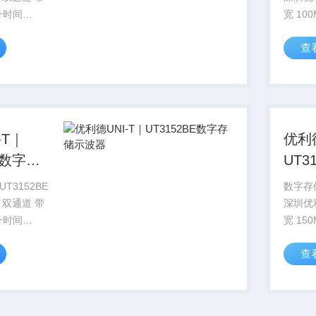
上升时间
宽 10
围 1GS/s
≤3.5n
查
色
显示 L
-T｜
优利德
BE数字存
UT3
储示
T3152BE
数字存储
 双通道 带
深圳优
上升时间
宽 15
范围 1GS/s
≤2.3n
查
色
显示 L