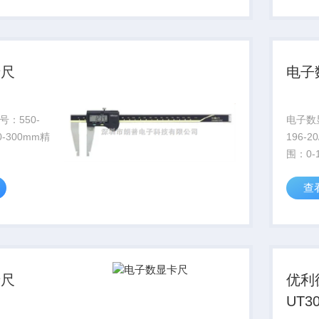
卡尺
电子
：550-
电子数
-300mm精
196-2
围：0-1
度：0.
查
卡尺
优利德
UT3