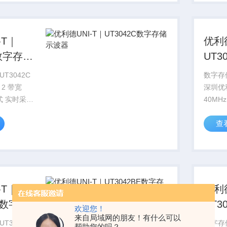
-T｜
优利德
C数字存储
UT3
示波
T3042C
数字存储
2 带宽
深圳优
方式 实时采样
40MH
样 25GS/s
500MS
查
显示色
-T｜
优利德
BE数字存
UT3
欢迎您！
来自局域网的朋友！有什么可以
储示
T3042BE
数字存储
帮助您的吗？