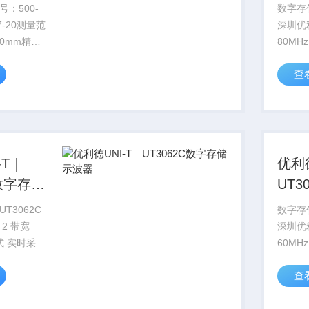
示波
：500-
数字存储
197-20测量范
深圳优
200mm精
80MH
500MS
查
显示色
-T｜
优利德
C数字存储
UT3
示波
T3062C
数字存储
2 带宽
深圳优
方式 实时采样
60MH
样 25GS/s
500MS
查
显示色