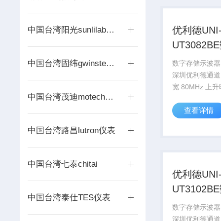
优利德UNI
中国台湾阳光sunlilab扫频仪
UT3082
储示波器
中国台湾固纬gwinstek│仪器
数字存储示波器U
深圳优利德通道
宽 80MHz 上升时
中国台湾茂迪motech电源
采样率范围 1GS
查看详情
LCD、单色
中国台湾路昌lutron仪表
中国台湾七泰chitai
优利德UNI
UT3102
中国台湾泰仕TES仪表
储示波器
数字存储示波器U
深圳优利德通道