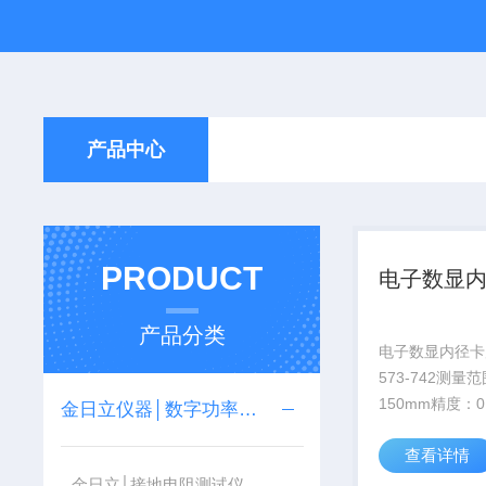
产品中心
PRODUCT
电子数显
产品分类
电子数显内径卡
573-742测量范
150mm精度：0
金日立仪器│数字功率计│电子负载│LCR数字电桥│直流低电阻仪│7116C信号发生器│直流电源
查看详情
金日立│接地电阻测试仪