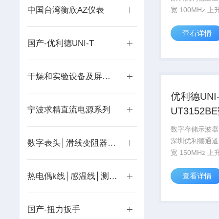
中国台湾衡欣AZ仪表
宽 100MHz 
≤3.5ns 采样率范
查看详情
显示 LCD、单
国产-优利德UNI-T
干燥和实验设备及屏蔽房
优利德UNI
宁波求精直流电源系列
UT3152
储示波器
数字存储示波器U
深圳优利德通道
数字表头│滑线变阻器│精表
宽 150MHz 
≤2.3nS 采样率
热电偶k线│感温线│测温线
查看详情
显示 LCD、单
国产-扭力扳手