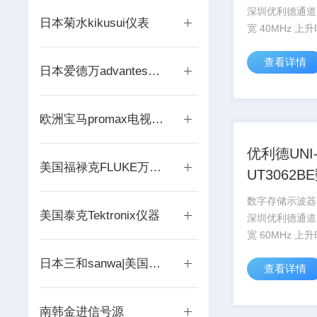
深圳优利德通道
日本菊水kikusui仪表
宽 40MHz 上升时
采样率范围 1GS
查看详情
LCD、单色
日本爱德万advantes频谱仪
欧洲宝马promax电视信号源
优利德UNI
美国福禄克FLUKE万用示波器
UT3062
储示波器
数字存储示波器U
美国泰克Tektronix仪器
深圳优利德通道
宽 60MHz 上升时
采样率范围 1GS
日本三和sanwa|美国安捷伦agilent仪器
查看详情
LCD、单色
南韩金进信号源