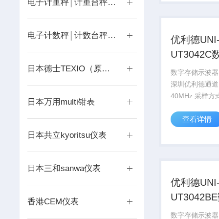
电子计重秤│计重台秤│地磅│吊钩秤
电子计数秤│计数台秤│计价秤
优利德UNI
UT3042
示波器
日本德士TEXIO（原健伍）
数字存储示波器U
深圳优利德通道 
40MHz 采样
日本万用multi钳表
500MS/s 等效采
查看详情
显示色彩 彩色
日本共立kyoritsu仪表
日本三和sanwa仪表
优利德UNI
UT3042
香港CEM仪表
储示波器
数字存储示波器U