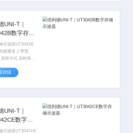
UNI-T｜
042B数字存储
器
示波器UT3042B
利德通道 2 带宽
z 采样方式 实时采样
/s 等效采样 25GS/s
看详情
彩 单色
UNI-T｜
042CE数字存
波器
示波器UT3042CE