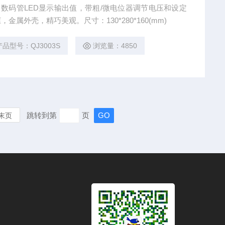
A输出，数码管LED显示输出值，带粗/微电位器调节电压和设定
属外壳，精巧美观。尺寸：130*280*160(mm)
产品型号：QJ3003S
浏览量：4850
跳转到第
页
末页