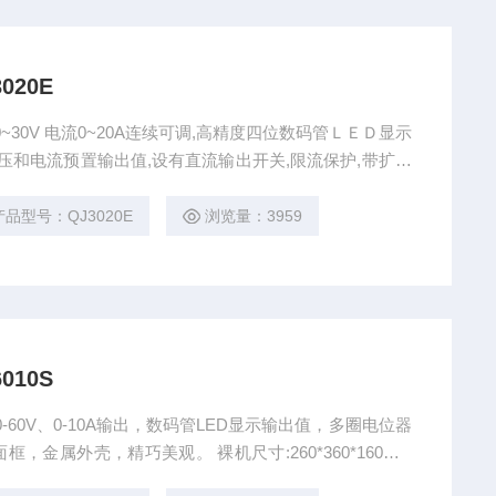
020E
0~30V 电流0~20A连续可调,高精度四位数码管ＬＥＤ显示
A,电压和电流预置输出值,设有直流输出开关,限流保护,带扩展
,塑料面框,金属外壳,精巧美观.
产品型号：QJ3020E
浏览量：3959
010S
0-60V、0-10A输出，数码管LED显示输出值，多圈电位器
金属外壳，精巧美观。 裸机尺寸:260*360*160mm