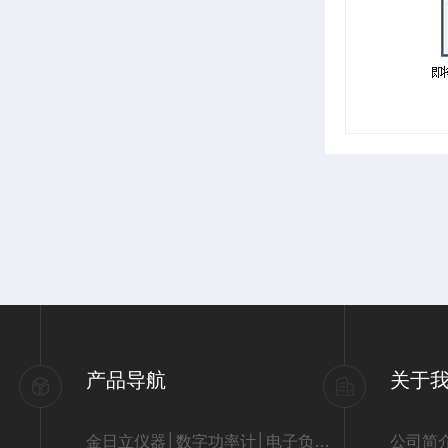
产品导航
关于
金日立仪器│数字功率计│电子负载│LCR数字电桥│直流低电阻仪│7116C信号发生器│直流电源
公司简