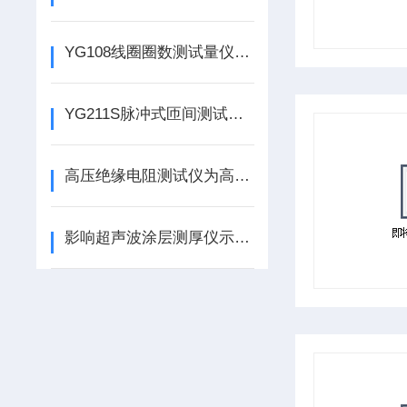
YG108线圈圈数测试量仪是精准测量线圈圈数的神器
YG211S脉冲式匝间测试仪：电气设备检测的得力助手
高压绝缘电阻测试仪为高电压设备筑牢绝缘防线
影响超声波涂层测厚仪示值的因素