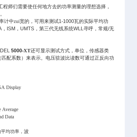
工程师们需要使任何地方去的功率测量的理想选择，
用。
率计中zui宽的，可用来测试
1-1000
瓦的实际平均功
A
，
ISM
，
UMTS
，第三代无线系统
WLL
寻呼，常规
/
无
DEL
5000-
XT
还可显示测试方式，单位，传感器类
（匹配系数）来表示。电压驻波比读数可通过正反向功
GA Display
e Average
and Data
的平均功率，
波