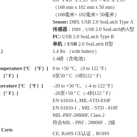
（168 mm x 102 mm x 50 mm）
（
168
毫米
× 102
毫米
× 50
毫米）
Sensor:
DB9, USB 2.0 SeaLatch Type A
传感器
：
2.0 SeaLatch
的
A
型
DB9
，
USB
PC:
USB 2.0 SeaLatch Type B
单机
：
USB
2.0 SeaLatch B
型
s.）
1.4 lbs （with battery）
1.4
磅（含电池）
emperature [°C （°F）]
0 to +50 °C, （0 to 122 °F）
C
（
° F
）
]
0
至
50 ° C
（
0
到
122 ° F
）
perature [°C （°F）]
–20 to +50 °C, （-4 to 122 °F）
C
（
° F
）
]
-20
至
+50 ° C
（
-4
到
122 ° F
）
EN 61010-1, MIL-STD-810F
EN 61010-1
，
MIL - STD - 810F
MIL-PRF-28800F, Class 2
符合
MIL - PRF - 28800F
，
2
级
 Certs
CE, RoHS CE
认证，
ROHS