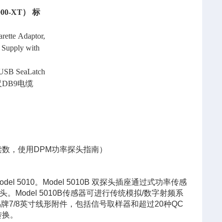
5000-XT）
标
arette Adaptor,
r Supply with
USB SeaLatch
尺
DB9
电缆
读数，使用
DPM
功率探头指南）
odel 5010
。
Model 5010B
双探头插座通过式功率传感
头。
Model 5010B
传感器可进行传统模拟
/
数字射频系
鸟牌
7/8
英寸线形附件，包括信号取样器和超过
20
种
QC
转换。