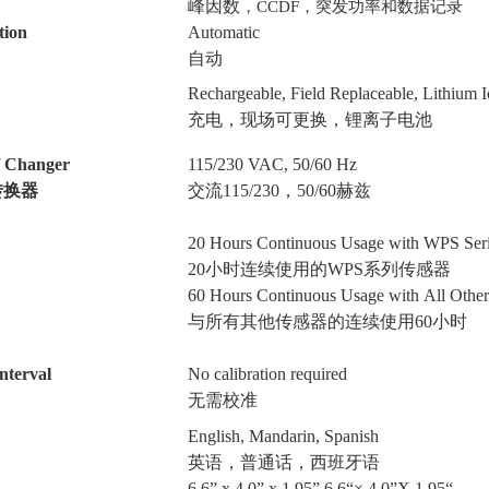
峰因数
，
CCDF
，突发功率和数据记录
tion
Automatic
自动
Rechargeable, Field Replaceable, Lithium I
充电，现场可更换，锂离子电池
 Changer
115/230 VAC, 50/60 Hz
转换器
交流
115/230
，
50/60
赫兹
20 Hours Continuous Usage with WPS Seri
20
小时连续使用的
WPS
系列传感器
60 Hours Continuous Usage with All Other
与所有其他传感器的连续使用
60
小时
nterval
No calibration required
无需校准
English, Mandarin, Spanish
英语，普通话，西班牙语
6.6” x 4.0” x 1.95” 6.6“× 4.0”X 1.95“