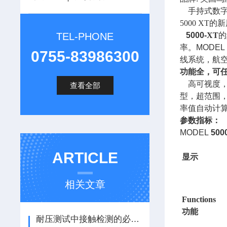
手持式数
5000 XT
的新
TEL-PHONE
5000-
XT
的
率。
MODE
0755-83986300
线系统，航
功能全，可
高可视度
查看全部
型，超范围
率值自动计
参数指标：
MODEL
500
ARTICLE
显示
相关文章
Functions
功能
耐压测试中接触检测的必要性-耐压测试仪使用注意