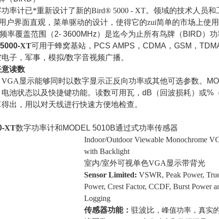
字功率计已*重新设计了新的
Bird
® 5000 - XT
。领域的技术人员和
用户界面直观，菜单驱动的设计，使得它的zui简单的市场上使
频率覆盖范围
（2- 3600MHz）
是迄今为止所有鸟牌
（BIRD）
功
L
5000-
XT
可用于蜂窝基站，
PCS AMPS
，
CDMA
，
GSM
，
TDM
空电子，军事，模拟
/
数字音视频广播。
任意读数
，
VGA
显示
能够同时以数字显示正反向功率或其他可选参数。
MO
，电池状态以及快捷键功能。读数可用瓦，
dB
（回波损耗）或
%
算得出，用以对天线进行快速方便地检查
。
0-
XT
数字功率计
和
MODEL 5010B
通过式功率传感器
Indoor/Outdoor Viewable Monochrome V
with Backlight
室内
/
室外可视单色
VGA
显示带背光
Sensor Limited:
VSWR, Peak Power, Tru
Power, Crest Factor, CCDF, Burst Power 
Logging
传感器
功能
：
驻波比
，峰值功率，真实