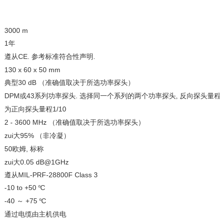
3000 m
1
年
遵从
CE.
.
参考标准符合性声明
130 x 60 x 50 mm
典型
30 dB （
）
准确值取决于所选功率探头
DPM
43
.
,
或
系列功率探头
选择同一个系列的两个功率探头
反向探头量
1/10
为正向探头量程
2 - 3600 MHz （
）
准确值取决于所选功率探头
zui大
95% （
）
非冷凝
50
,
欧姆
标称
zui大
0.05 dB@1GHz
遵从
MIL-PRF-28800F Class 3
-10 to +50
C
º
-40
+75
C
～
º
通过电缆由主机供电