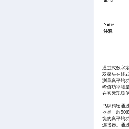
证书
Notes
注释
通过式数字
双探头在线
测量真平均
峰值功率测
在实际现场
鸟牌精密通
器是一款
50
统的真平均
连接器。通