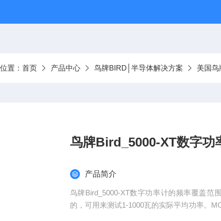
前位置：
首页
产品中心
鸟牌BIRD│半导体解决方案
美国鸟牌
鸟牌Bird_5000-XT数字
产品简介
鸟牌Bird_5000-XT数字功率计的频率覆盖范围
的，可用来测试1-1000瓦的实际平均功率。MOD
GSM，TDMA，ISM，UMTS，第三代无线系统