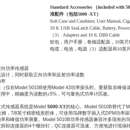
Standard Accessories （included with 
准配件（包括
5000
-
XT
）
Soft Case and Carabiner, User Manual, Cig
10 ft. USB SeaLatch Cable, Battery, Powe
（3） Adapters and 10 ft. DB9 Cable
软包，用户手册，卷烟适配器，
10
英尺
电缆，电池，电源（
3
）适配器和
10
英
定向功率传感器
式设计，同时获取正向功率和反射功率读数
功率
量（仅在
Model 5010B
使用
Model 43
功率探头时。要获取非峰值
使用中，精确度为读数的
±
5%
，可与量热式功率计匹敌。
过式传感器系统是
Model
5000-
XT
的核心。
Model 5010B
替代了
M
欧姆，
7/8
英寸精密线形腔体，可使用鸟牌数字插入式
DPM
功率探
功率和峰值功率测量。
Model 5010B
功率传感器兼容许多现有的
过拆卸连接器的
4
个螺丝钉，
QC
连接器可迅速、方便地进行现场