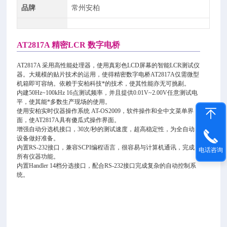
品牌
常州安柏
AT2817A 精密LCR 数字电桥
AT2817A 采用高性能处理器，使用真彩色LCD屏幕的智能LCR测试仪
器。大规模的贴片技术的运用，使得精密数字电桥AT2817A仅需微型
机箱即可容纳。依赖于安柏科技*的技术，使其性能亦无可挑剔。
内建50Hz~100kHz 16点测试频率，并且提供0.01V~2.00V任意测试电
平，使其能*多数生产现场的使用。
使用安柏实时仪器操作系统 AT-OS2009，软件操作和全中文菜单界
面，使AT2817A具有傻瓜式操作界面。
增强自动分选机接口，30次/秒的测试速度，超高稳定性，为全自动
设备做好准备。
内置RS-232接口，兼容SCPI编程语言，很容易与计算机通讯，完成
电话咨询
所有仪器功能。
内置Handler 14档分选接口，配合RS-232接口完成复杂的自动控制系
统。