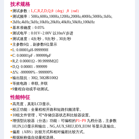
技术规格
●
测试参数：
L,C,R,Z,D,Q,θ（deg）,θ（rad）
●
测试频率：50Hz,60Hz,100Hz,120Hz,200Hz,400Hz,500Hz,1kHz,
●
2kHz,4kHz,5kHz,10kHz,20kHz,40kHz,50kHz,100kHz
●
基本准确度：0.05%
●
测试电平：0.01V~2.00V 以10mV步进
●
测试速度：4次/秒，9次/秒，30次/秒
●
主参数6位，副参数6位显示
●
L: 0.00001μH-999999H
●
C: 0.00001pF - 999999μF
●
R,Z: 0.00001Ω - 99.9999MΩ
●
D,Q: 0.00001 - 999999
●
Δ%: -999999% - 999999%
●
输出阻抗：30Ω, 50Ω和100Ω
●
等效电路：串联, 并联
●
9量程自动或手动测试。
性能特征
●
高亮度，真彩LCD显示。
●
校正功能：全量程程开路和短路扫频清零。
●
10组文件管理，可*存储仪器状态和比较器设置。
●
增强型比较器（分选）功能：可编程的
P1~P9
九档分选，主参数
HI,IN,LO显示和输出，NG,AUX,SREJ,IDX,EOM 等显示及输出。
●
偏差（ABS）比较方式和相对偏差比较方式。
●
根据标称值自动量程选择。