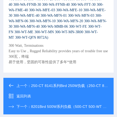
40 300-WA-FFNB-30 300-WA-FFNB-40 300-WA-FFT-30 300-
WA-FME-40 300-WA-MFE-03 300-WA-MFE-10 300-WA-MFE-
30 300-WA-MFE-40 300-WA-MFN-01 300-WA-MFN-03 300-
WA-MFN-06 300-WA-MFN-10 300-WA-MFN-20 300-WA-MFN-
30 300-WA-MFN-40 300-WA-MMB-06 300-WT-FE 300-WT-
FN 300-WT-ME 300-WT-MN 300-WT-MN-3R00 300-WT-
MT 300-WT-QFN 8072A)
300 Watt, Terminations
Easy to Use
，
Rugged Reliability provides years of trouble free use
300瓦，终端
易于使用
，
坚固的可靠性提供了多年*使用
上一个：
250-CT 8141系列Bird 250W负载（250-CT 8141系列）
返回列表
下一个：
8201Bird 500W系列负载（500-CT 500-WT 8201）