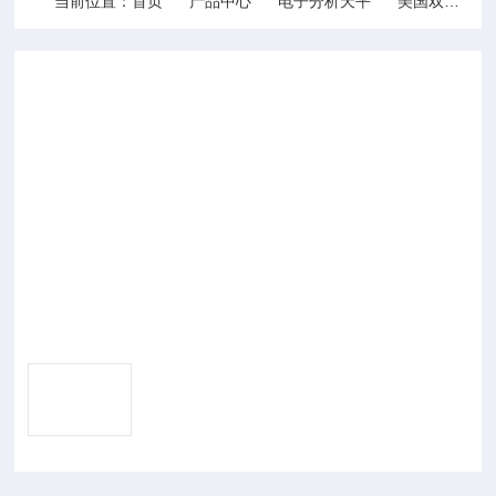
当前位置：
首页
产品中心
电子分析天平
美国双杰│电子天平