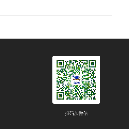
扫码加微信