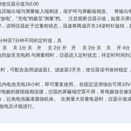
3使仪器示值为0.00
高压输出端与测量输入端相连，保护环与屏蔽端相连。 将输出电压
“放电”、“充电”档拨至“测量”档。 注意观察仪器示值，如显示
：”字样，说明仪器处于过量程状态，迅速将两成开关14逆时针旋转，
1分钟至7分钟不同的定时值，具
关 关 1分 关 开 关 2分 开 开 关 3分 关 关 开 4
放电挡旋至充电档 与测量档时，仪器进入定时状态，待定时时
上电阻时，可配合选用滤波器1、滤波器2开关，使仪器读书保持稳
内电池充电16小时，即可重复使用。 在固定适用场合可用10V-
电极的接线端相连接，仪器的屏蔽端空置不用，将电极放在被测材
放，以免电池漏液腐蚀机体。 在测量大容量电器时，仪器示值
分放电后才能进行。