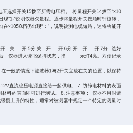
选择开关15拨至所需电压档。 将量程开关14拨至“×10
屏出现“1-”说明仪器欠量程。逐步将量程开关按顺时针旋转，
如在×105Ω档仍出现“：”，说明被测电缆短路，速将功能开
分 开 关 开 5分 关 开 开 6分 开 开 开 7分 选好
间到后，仪器进入读书保持状态，指 示灯4亮。方便记录
定，在一般的情况下滤波器1与2开关宜放在关的位置，以保持
12V直流稳压电源直接给一起供电。 7. 防静电材料的表面
料的表面即可进行测试。 8. 注意事项： 仪器不用时请
成缓慢上升的特性，通常对被测器中规定一个特定的测量时