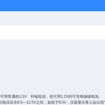
节，可用普通的1.5V 锌锰电池，也可用1.2V的可充电镉镍电
应在8.5—12.5V之间，如低于8.5V，仪器显示屏上会出现“