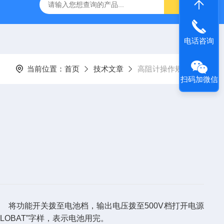
电话咨询
当前位置：
首页
技术文章
高阻计操作规程
扫码加微信
池。 将功能开关拨至电池档，输出电压拨至500V档打开电源
LOBAT”字样，表示电池用完。