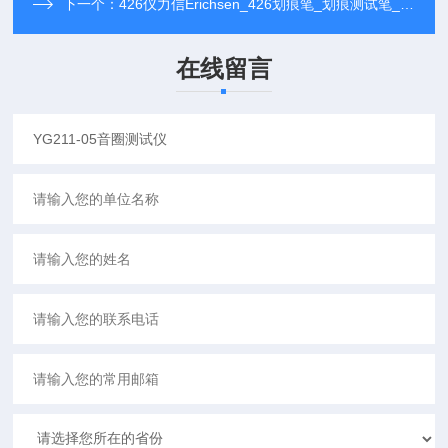
下一个：
426仪力信Erichsen_426划痕笔_划痕测试笔_硬度试验棒
在线留言