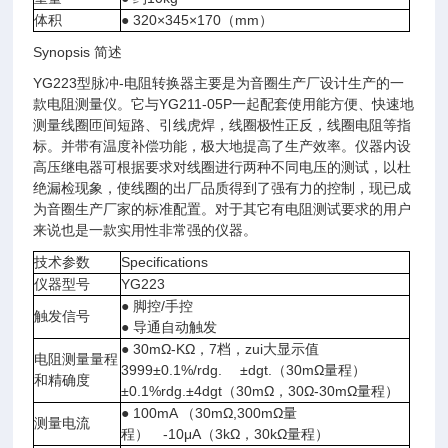
体积
● 320×345×170（mm）
Synopsis 简述
YG223型脉冲-电阻转换器主要是为音圈生产厂设计生产的一
款电阻测量仪。它与YG211-05P一起配套使用能方便、快速地
测量线圈匝间短路、引线虎焊，线圈极性正反，线圈电阻等指
标。并带有温度补偿功能，极大地提高了生产效率。仪器内设
高压继电器可根据要求对线圈进行两种不同电压的测试，以杜
绝漏检现象，使线圈的出厂品质得到了强有力的控制，现已成
为音圈生产厂家的标准配置。对于其它有电阻测试要求的用户
来说也是一款实用性非常强的仪器。
技术参数
Specifications
仪器型号
YG223
● 脚控/手控
触发信号
● 导通自动触发
● 30mΩ-KΩ，7档，zui大显示值
电阻测量量程
3999±0.1%/rdg. ±dgt.（30mΩ量程）
和精确度
±0.1%rdg.±4dgt（30mΩ，30Ω-30mΩ量程）
● 100mA （30mΩ,300mΩ量
测量电流
程） -10μA（3kΩ，30kΩ量程）