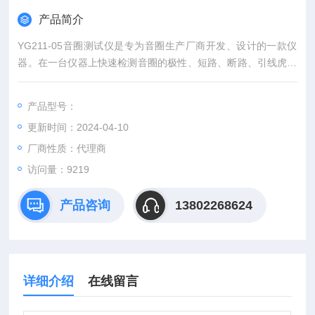
产品简介
YG211-05音圈测试仪是专为音圈生产厂商开发、设计的一款仪
器。在一台仪器上快速检测音圈的极性、短路、断路、引线虎焊
等状况。配上YG223型电阻转换器还能同时测试音圈(或者线圈)
的电阻，一台设备就可以自动完成音圈的所有出厂检验，极大地
产品型号：
提高了生产效率，也解决了困扰音圈制造行业多年的产品质量问
更新时间：2024-04-10
题，已成为音圈检测的标准配置。
厂商性质：代理商
访问量：9219
产品咨询
13802268624
详细介绍
在线留言