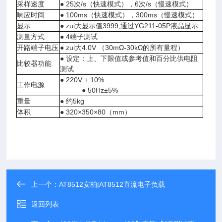
采样速度
● 25次/s（快速模式），6次/s（慢速模式）
响应时间
● 100ms（快速模式），300ms（慢速模式）
显示
● zui大显示值3999,通过YG211-05P液晶显示
测量方式
● 4端子测试
开路端子电压
● zui大4.0V （30mΩ-30kΩ的所有量程）
● 设定：上、下限值或参考值和百分比供电阻
比较器功能
测试
● 220V ± 10%
工作电源
● 50Hz±5%
重量
● 约5kg
体积
● 320×350×80（mm）
上一个：
AT8512安柏|AT8512直流电子负载
返回列表