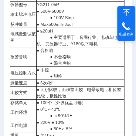
仪器型号
YG211-05P
● 500V-5000V
输出脉冲电压
● 100V-Step
脉冲能量
● Max500milli-Joul
● ≥20uH
电感量测试范
电话咨询
● 主要适用于：音圈行业、电动车电
围
机、变压器行业、Y180以下电机
● 合格响
报警音响
● 不合格响
● 混合声响
● 手控
电压控制方式
● 脚控
测量速度
● 6次/秒
● 面积比较，面积差比较，电晕放电，相位差
比较方式
比较，极性比较
存储单元
● 100个（外设优盘可选）
● 0℃～40℃
工作环境
● ＜90%RH
● 220V ± 10%
工作电源
● 50Hz±5%
重量
● 约10kg