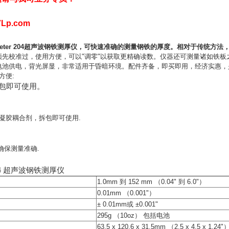
Lp.com
meter 204超声波钢铁测厚仪，可快速准确的测量钢铁的厚度。相对于传统方
r 204预先校准过，使用方便，可以"调零"以获取更精确读数。仪器还可测量诸如
r 204电池供电，背光屏显，非常适用于昏暗环境。配件齐备，即买即用，经济实惠
方便:
包即可使用。
凝胶耦合剂，拆包即可使用.
确保测量准确.
 204 超声波钢铁测厚仪
1.0mm 到 152 mm （0.04" 到 6.0"）
0.01mm （0.001"）
± 0.01mm或 ±0.001"
295g （10oz） 包括电池
63.5 x 120.6 x 31.5mm （2.5 x 4.5 x 1.24"