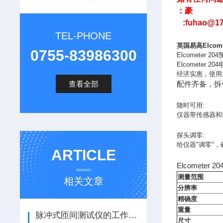
：豪
:fuhao@17
TEL-PHONE
英国易高Elco
0755-83986300
Elcomete
Elcomete
经济实惠，使用
查看全部
配件齐备，拆
随时可用:
仪器带传感器和
探头调零:
给仪器"调零"，
ARTICLE
Elcometer
测量范围
相关文章
分辨率
精确度
重量
脉冲式匝间测试仪的工作原理及应用领域深入探讨
尺寸