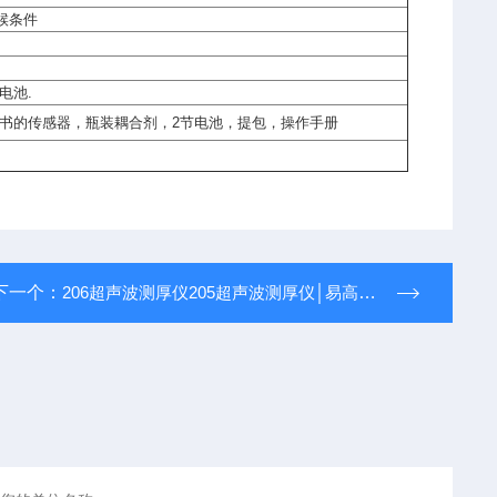
于气候条件
电池.
带校准证书的传感器，瓶装耦合剂，2节电池，提包，操作手册
下一个：
206超声波测厚仪205超声波测厚仪│易高Elcometer│206超声波测厚仪