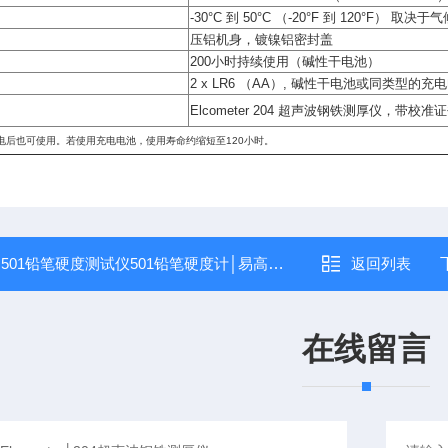
-30°C 到 50°C （-20°F 到 120°F） 取决
压铝机身，镀镍铝密封盖
200小时持续使用（碱性干电池）
2 x LR6 （AA）, 碱性干电池或同类型的充电
Elcometer 204 超声波钢铁测厚仪，
充电后也可使用。若使用充电电池，使用寿命约缩短至120小时。
：
501铅笔硬度测试仪501铅笔硬度计│易高Elcometer│501铅笔硬度测试仪
返回列表
在线留言