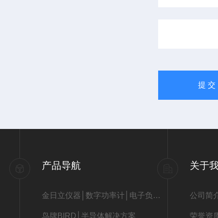
产品导航
关于
金日立仪器│数字功率计│电子负载│LCR数字电桥│直流低电阻仪│7116C信号发生器│直流电源
公司简
鸟牌BIRD│半导体解决方案
荣誉资