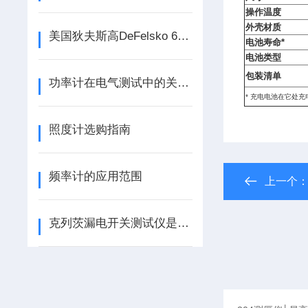
操作温度
外壳材质
美国狄夫斯高DeFelsko 6000型涂镀层测厚仪选购指南
电池寿命*
电池类型
包装清单
功率计在电气测试中的关键角色
* 充电电池在它处
照度计选购指南
频率计的应用范围
上一个
克列茨漏电开关测试仪是电气安全防线的精准校验标尺