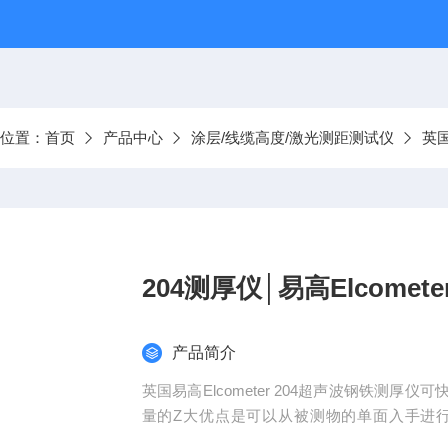
前位置：
首页
产品中心
涂层/线缆高度/激光测距测试仪
英国
204测厚仪│易高Elcome
产品简介
英国易高Elcometer 204超声波钢铁测
量的Z大优点是可以从被测物的单面入手进行测量.
零"以获取更精确读数。仪器还可测量诸如铁