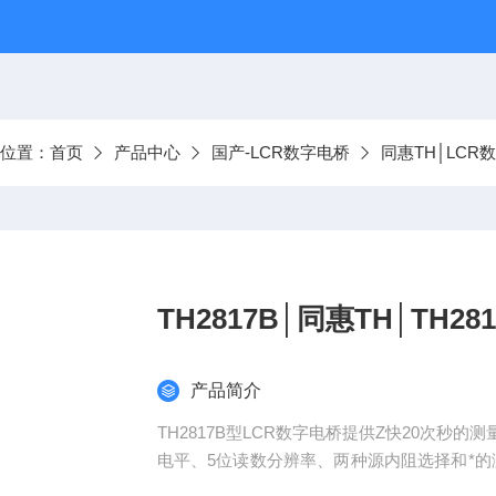
前位置：
首页
产品中心
国产-LCR数字电桥
同惠TH│LCR
TH2817B│同惠TH│TH2
产品简介
TH2817B型LCR数字电桥提供Z快20次秒的
电平、5位读数分辨率、两种源内阻选择和*的
和评估的测量要求。