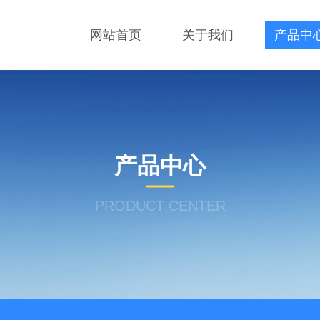
网站首页
关于我们
产品中
产品中心
PRODUCT CENTER