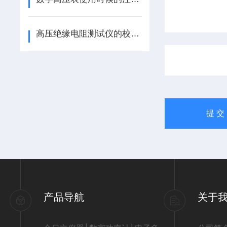
高压绝缘电阻测试仪的校准与质量控制
产品导航
关于