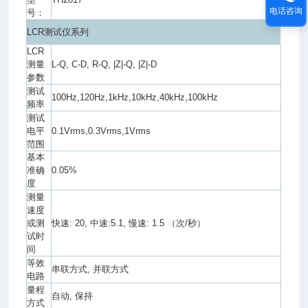
电话咨询
号：
LCR测试仪系列
LCR
测量
L-Q, C-D, R-Q, |Z|-Q, |Z|-D
参数
测试
100Hz,120Hz,1kHz,10kHz,40kHz,100kHz
频率
测试
电平
0.1Vrms,0.3Vrms,1Vrms
范围
基本
准确
0.05%
度
测量
速度
或测
快速: 20, 中速:5.1, 慢速: 1.5 （次/秒）
试时
间
等效
串联方式, 并联方式
电路
量程
自动, 保持
方式