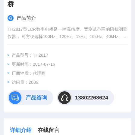
桥
产品简介
TH2817型LCR数字电桥是一种高精度、宽测试范围的阻抗测量
仪器， 可方便选择100Hz、120Hz、1kHz、10kHz、40kHz、10
0kHz六个典型测试频率，并可选择0.1Vrms、0.3Vrms、1.0Vrm
s三个测试信号电平。可测量电感L、电容C、电阻R等多种参
产品型号：TH2817
数。
更新时间：2017-07-16
厂商性质：代理商
访问量：2085
产品咨询
13802268624
详细介绍
在线留言