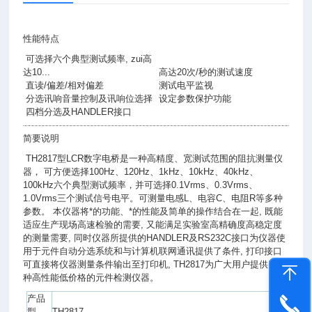
性能特点
可选择六个典型测试频率, zui高
达10...
高达20次/秒的测试速度
直读/偏差/相对偏差
测试电平监视
分选讯响音量控制及讯响位选择
设定参数保护功能
四档分选及HANDLER接口
简要说明
TH2817型LCR数字电桥是一种高精度、宽测试范围的阻抗测量仪
器， 可方便选择100Hz、120Hz、1kHz、10kHz、40kHz、
100kHz六个典型测试频率，并可选择0.1Vrms、0.3Vrms、
1.0Vrms三个测试信号电平。可测量电感L、电容C、电阻R等多种
参数。 本仪器将*的功能、*的性能及简单的操作结合在一起, 既能
适应生产现场高速检验的需要, 又能满足实验室高精确度高稳定度
的测量需要, 同时仪器所提供的HANDLER及RS232C接口为仪器使
用于元件自动分选系统和与计算机联网通讯提供了条件, 打印接口
可直接将仪器测量条件输出至打印机, TH2817为广大用户提供了一
种高性能低价格的元件检测仪器。
产品
型
TH2817