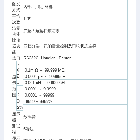
触发
内部, 手动, 外部
方式
平均
1-99
次数
清零
开路 / 短路扫频清零
功能
比较
器功
四档分选，讯响音量控制及讯响状态选择
能
接口
RS232C, Handler，Printer
R,
X,
0.1m Ω ～ 99.999 MΩ
Z
0.0001 pF ～ 99999uF
显
C
0.001 uH ～ 9.9999kH
示
L
范
0.0001 ～ 9.9999
围
D
0.0001 ～ 99999
Q
-9999%-9999%
Δ%
显示
数码管
器
测试
5端法
端
显示