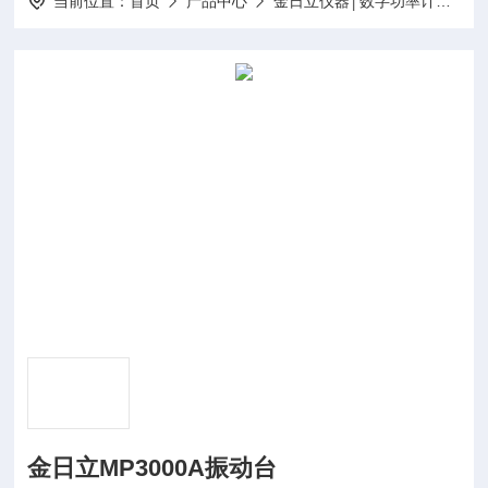
当前位置：
首页
产品中心
金日立仪器│数字功率计│电子负载│LCR数字电桥│直流低电阻仪│7116C信号发生器│直流电源
金日立MP3000A振动台