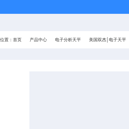
前位置：
首页
产品中心
电子分析天平
美国双杰│电子天平