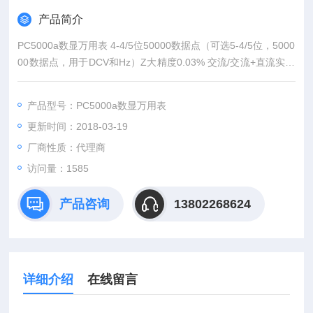
产品简介
PC5000a数显万用表 4-4/5位50000数据点（可选5-4/5位，5000
00数据点，用于DCV和Hz）Z大精度0.03% 交流/交流+直流实效
值 快速条形图 电容测量（5000数据点） 4-20mA测量 线路频率
（交流正弦波）测量 逻辑频率测量 占空比测量 0.8ms持续捕捉
产品型号：PC5000a数显万用表
（峰值锁定） Z大，Z小，Z大-Z小记录模式 数据锁定，量程锁
更新时间：2018-03-19
定 相对值 自动关机（17分钟，可取消）
厂商性质：代理商
访问量：1585
产品咨询
13802268624
详细介绍
在线留言