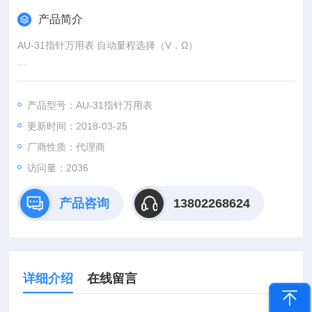
产品简介
AU-31指针万用表 自动量程选择（V，Ω）
自动极性
产品型号：AU-31指针万用表
高输入阻抗1-10MΩ
更新时间：2018-03-25
ACV串行电容器输入
厂商性质：代理商
访问量：2036
自动0Ω调节
产品咨询
13802268624
内部电池检查
详细介绍
在线留言