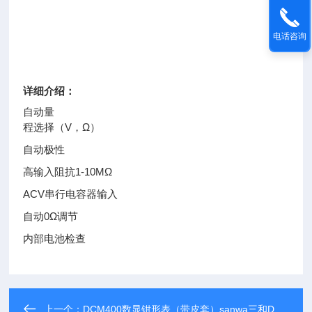
电话咨询
详细介绍：
自动量
程选择（V，Ω）
自动极性
高输入阻抗1-10MΩ
ACV串行电容器输入
自动0Ω调节
内部电池检查
上一个：
DCM400数显钳形表（带皮套）sanwa三和DCM400数显钳形表（带皮套）