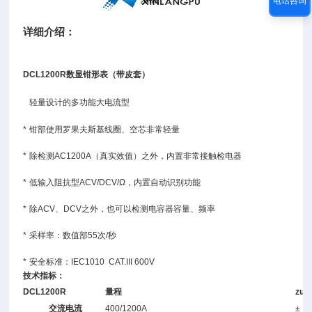
电话咨询
详细介绍：
DCL1200R数显钳形表（带皮套）
轻量设计的多功能大电流型
*
钳部使用罗果夫斯基线圈、空芯非常轻量
*
除检测AC1200A（真实效值）之外，内置非常接触检电器
*
低输入阻抗型ACV/DCV/Ω，内置自动识别功能
*
除ACV、DCV之外，也可以检测电容器容量、频率
*
采样率：数值部55次/秒
*
安全标准：IEC1010 CAT.III 600V
技术指标：
DCL1200R
量程
zu
交流电流
400/1200A
±（