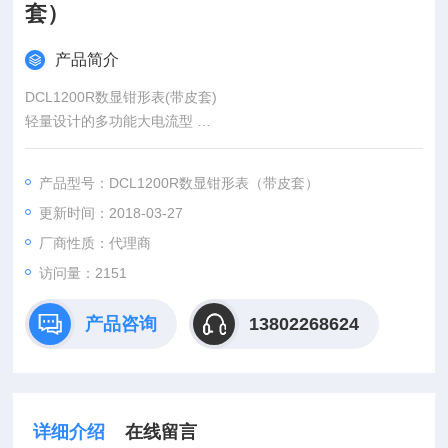
套）
产品简介
DCL1200R数显钳形表(带皮套)
轻量设计的多功能大电流型
* 钳部使用罗果夫斯基线圈、空芯非常轻量
* 除检测AC1200A（真实效值）之外，内置非常接触检电器
产品型号：DCL1200R数显钳形表（带皮套）
* 低输入阻抗型ACV/DCV/Ω，内置自动识别功能
更新时间：2018-03-27
* 除ACV、DCV之外，也可以检测电容器容量、频率
* 采样率：数值部55次/秒
厂商性质：代理商
* 安全标准：IEC1010 CAT.III 600V
访问量：2151
产品咨询
13802268624
详细介绍
在线留言