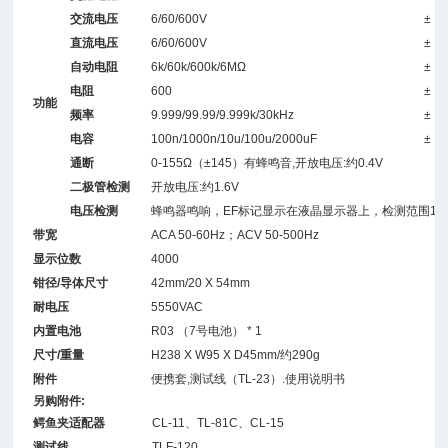
交流电压
6/60/600V
±（
直流电压
6/60/600V
±（
自动电阻
6k/60k/600k/6MΩ
±（
电阻
600
±（
功能
频率
9.999/99.99/9.999k/30kHz
±（
电容
100n/1000n/10u/100u/2000uF
±（
通断
0-155Ω（±145）有蜂鸣音,开放电压:约0.4V
二极管检测
开放电压:约1.6V
电压检测
蜂鸣器鸣响，EF标记显示在液晶显示器上，检测范围15V以
带宽
ACA 50-60Hz；ACV 50-500Hz
显示位数
4000
钳径/导体尺寸
42mm/20 X 54mm
耐电压
5550VAC
内置电池
R03 （7号电池） * 1
尺寸/重量
H238 X W95 X D45mm/约290g
附件
便携套,测试线（TL-23）.使用说明书
另购附件:
鳄鱼夹适配器
CL-11、TL-81C、CL-15
测试线
TLF-120