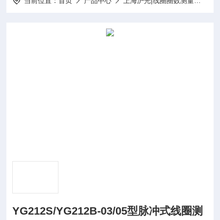
当前位置：
首页
产品中心
上海沪光|线圈圈数测量仪-匝间绝缘测试仪-线圈短路测试仪
YG212S/YG212B-03/05型脉冲式线圈测