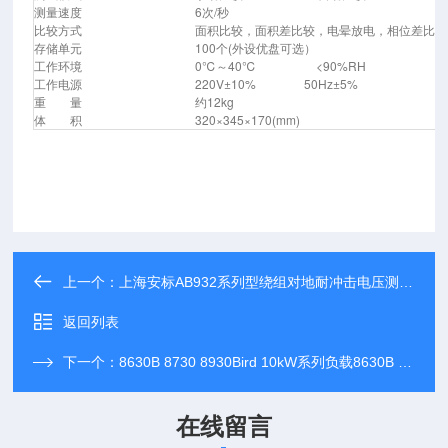
测量速度
6次/秒
比较方式
面积比较，面积差比较，电晕放电，相位差比较
存储单元
100个(外设优盘可选）
工作环境
0℃～40℃ <90%RH
工作电源
220V±10% 50Hz±5%
重 量
约12kg
体 积
320×345×170(mm)
上一个：
上海安标AB932系列型绕组对地耐冲击电压测试仪
返回列表
下一个：
8630B 8730 8930Bird 10kW系列负载8630B 8730 8930
在线留言