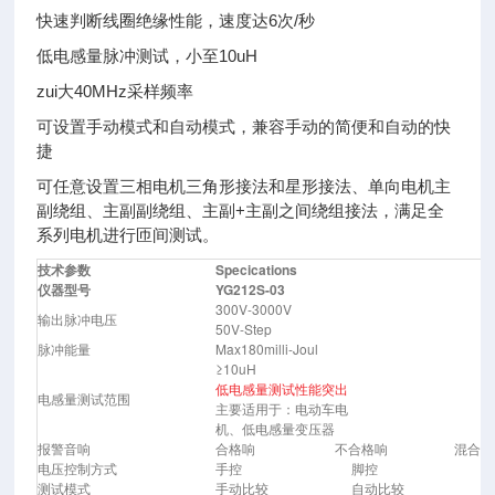
快速判断线圈绝缘性能，速度达6次/秒
低电感量脉冲测试，小至10uH
zui大40MHz采样频率
可设置手动模式和自动模式，兼容手动的简便和自动的快
捷
可任意设置三相电机三角形接法和星形接法、单向电机主
副绕组、主副副绕组、主副+主副之间绕组接法，满足全
系列电机进行匝间测试。
技术参数
Specications
仪器型号
YG212S-03
300V-3000V
输出脉冲电压
50V-Step
脉冲能量
Max180milli-Joul
≥10uH
低电感量测试性能突出
电感量测试范围
主要适用于：电动车电
机、低电感量变压器
报警音响
合格响 不合格响 混合声
电压控制方式
手控 脚控
测试模式
手动比较 自动比较