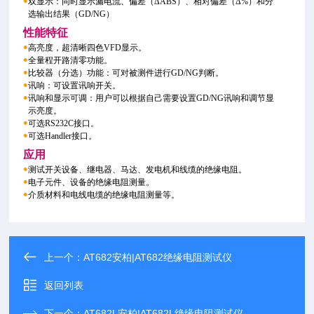
●
双显示：同时显示漏电流、偏差（ΔABS）、相对偏差（Δ%）和分
选输出结果（GD/NG）
性能特征
●
高亮度，超清晰四色VFD显示。
●
全量程开路清零功能。
●
比较器（分选）功能：可对被测件进行GD/NG判断。
●
讯响：可设置讯响开关。
●
讯响和显示可调：用户可以根据自己需要设置GD/NG讯响和调节显
示亮度。
●
可选RS232C接口。
●
可选Handler接口。
应用
●
测试开关设备、继电器、马达、发电机和线缆的绝缘电阻。
●
电子元件、设备的绝缘电阻测量。
●
介质材料和电线电缆的绝缘电阻测量等。
上一个：
AT682安柏|AT682绝缘电阻测试仪
返回列表
下一个：
AT682L安柏|AT682L绝缘电阻测试仪