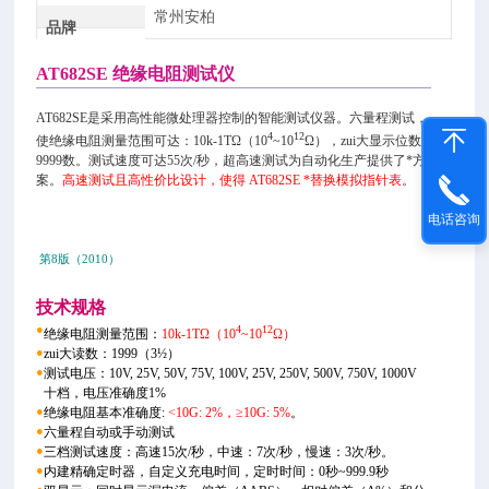
常州安柏
品牌
AT682SE 绝缘电阻测试仪
AT682SE是采用高性能微处理器控制的智能测试仪器。六量程测试，
4
12
使绝缘电阻测量范围可达：10k-1TΩ（10
~10
Ω），zui大显示位数
9999数。测试速度可达55次/秒，超高速测试为自动化生产提供了*方
案。
高速测试且高性价比设计，使得 AT682SE *替换模拟指针表
。
电话咨询
第8版（2010）
技术规格
●
4
12
绝缘电阻测量范围：
10k-1TΩ（10
~10
Ω）
●
zui大读数：1999（3½）
●
测试电压：10V, 25V, 50V, 75V, 100V, 25V, 250V, 500V, 750V, 1000V
十档，电压准确度1%
●
绝缘电阻基本准确度:
<10G: 2%，≥10G: 5%
。
●
六量程自动或手动测试
●
三档测试速度：高速15次/秒，中速：7次/秒，慢速：3次/秒。
●
内建精确定时器，自定义充电时间，定时时间：0秒~999.9秒