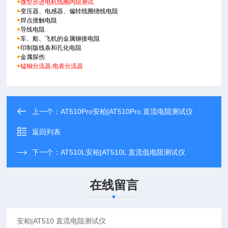
●
微型步进电机线圈内阻测试
●
变压器、电感器、偏转线圈绕线电阻
●
焊点接触电阻
●
导线电阻
●
车、船、飞机的金属铆接电阻
●
印制版线条和孔化电阻
●
金属探伤
●
锰铜分流器,电表分流器
上一个：
AT510Pro安柏|AT510Pro 直流电阻测试仪
返回列表
下一个：
AT510L安柏|AT510L 直流低电阻测试仪
在线留言