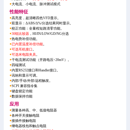
●
大电流、小电流、脉冲测试模式
性能特征
●
高亮度，超清晰四色VFD显示。
●
双显示：ΔABS/Δ%/分选结果同时显示。
●
校正功能：全量程短路清零功能。
●
30组比较器
，HI/IN/LOW/GD/NG分选
●
热电势补偿功能。
●
已内置温度补偿功能
。
●
可选耳机接口
。
●
可选米电阻夹具
。
●
干电流测试功能（开路电压<20mV）。
●
四端测试
●
内置RS232接口和Handler接口。
●
讯响和显示可调。
●
内部/手动/外部/远程触发。
●
SCPI 兼容指令集
●
键盘锁定功能
●
数据保持功能
应用
●
测量各种高、中、低值电阻器
●
各种开关接触电阻
●
接插件接触电阻
●
继电器线包和触点电阻