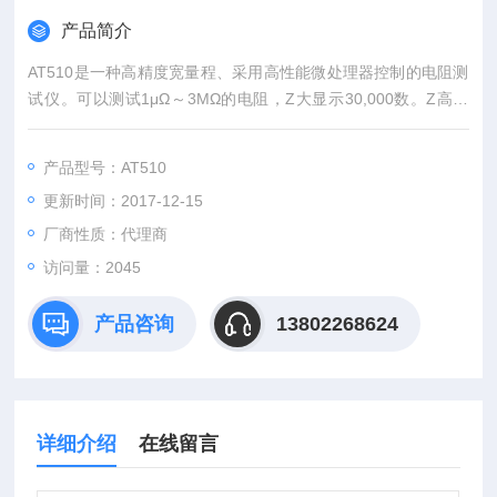
产品简介
AT510是一种高精度宽量程、采用高性能微处理器控制的电阻测
试仪。可以测试1μΩ～3MΩ的电阻，Z大显示30,000数。Z高测
试速度60次/秒，测试速度在15次/秒下，依然可以保证0.05%的
准确度，并且读数跳动可控制在3字以下。标配温度补偿功能，
产品型号：AT510
可对米电阻进行精确测试。可选耳机讯响接口用于流水线安静测
更新时间：2017-12-15
试，互不干扰。三种电流模式可满足各种苛刻的电阻测试要求。
厂商性质：代理商
访问量：2045
产品咨询
13802268624
详细介绍
在线留言