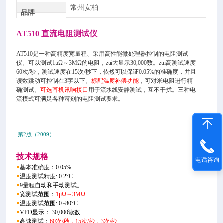
常州安柏
品牌
AT510 直流电阻测试仪
AT510是一种高精度宽量程、采用高性能微处理器控制的电阻测试
仪。可以测试1μΩ～3MΩ的电阻，zui大显示30,000数。zui高测试速度
60次/秒，测试速度在15次/秒下，依然可以保证0.05%的准确度，并且
读数跳动可控制在3字以下。
标配温度补偿功能
，可对米电阻进行精
确测试。
可选耳机讯响接口
用于流水线安静测试，互不干扰。三种电
流模式可满足各种苛刻的电阻测试要求。
第2版（2009）
技术规格
电话咨询
●
基本准确度：0.05%
●
温度测试精度: 0.2°C
●
9量程自动和手动测试。
●
宽测试范围：
1μΩ～3MΩ
●
温度测试范围: 0~80°C
●
VFD显示： 30,000读数
●
高速测试：
60次/秒，15次/秒，3次/秒