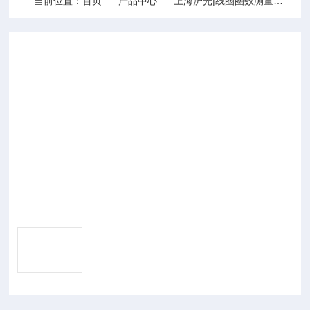
当前位置：
首页
产品中心
上海沪光|线圈圈数测量仪-匝间绝缘测试仪-线圈短路测试仪