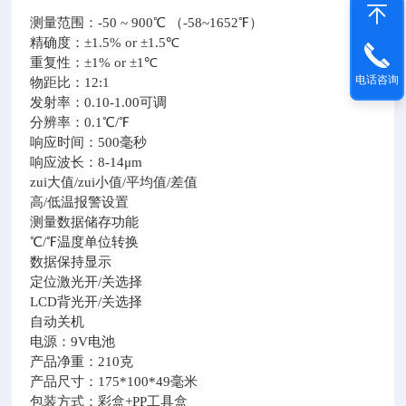
测量范围：-50 ~ 900℃ （-58~1652℉）
精确度：±1.5% or ±1.5℃
重复性：±1% or ±1℃
电话咨询
物距比：12:1
发射率：0.10-1.00可调
分辨率：0.1℃/℉
响应时间：500毫秒
响应波长：8-14μm
zui大值/zui小值/平均值/差值
高/低温报警设置
测量数据储存功能
℃/℉温度单位转换
数据保持显示
定位激光开/关选择
LCD背光开/关选择
自动关机
电源：9V电池
产品净重：210克
产品尺寸：175*100*49毫米
包装方式：彩盒+PP工具盒