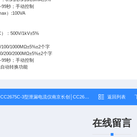
-99秒；手动控制
x）:100VA
：500V/1kV±5%
/100/1000MΩ±5%±2个字
0/200/2000MΩ±5%±2个字
-99秒；手动控制
试自动转换功能
：
CC2675C-3型泄漏电流仪南京长创│CC2675C-3型泄漏电流测试仪（全数显）
返回列表
在线留言