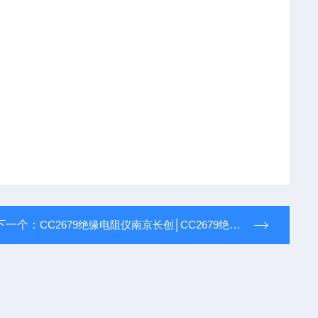
下一个：
CC2679绝缘电阻仪南京长创│CC2679绝缘电阻测试仪（全数显）