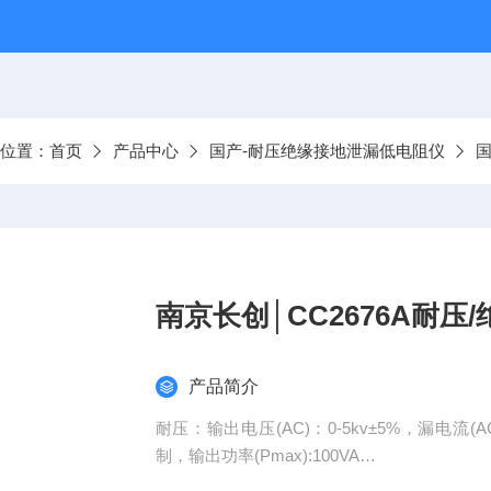
前位置：
首页
产品中心
国产-耐压绝缘接地泄漏低电阻仪
南京长创│CC2676A耐
产品简介
耐压：输出电压(AC)：0-5kv±5%，漏电流(AC)：
制，输出功率(Pmax):100VA
绝缘：输出电压(DC)：500V/1kV±5%，