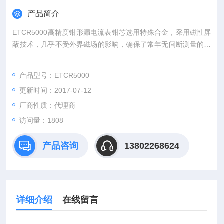
产品简介
ETCR5000高精度钳形漏电流表钳芯选用特殊合金，采用磁性屏
蔽技术，几乎不受外界磁场的影响，确保了常年无间断测量的高
精度、高稳定性、高可靠性。可用于AC600V以下的交流线路电
流测量，在线电流测量，还具有峰值保持、数据保持、数据存储
产品型号：ETCR5000
等功能，使用非常方便，是电工安全检测的*工具。
更新时间：2017-07-12
厂商性质：代理商
访问量：1808
产品咨询
13802268624
详细介绍
在线留言