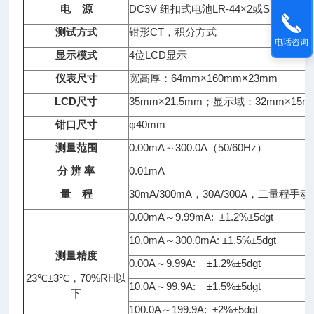
电 源
DC3V 纽扣式电池LR-44×2或SR-44×2
测试方式
钳形CT，积分方式
电话咨询
显示模式
4位LCD显示
仪表尺寸
宽高厚：64mm×160mm×23mm
LCD
尺寸
35mm×21.5mm；显示域：32mm×15m
钳口尺寸
φ40mm
测量范围
0.00mA～300.0A（50/60Hz）
分 辨 率
0.01mA
量 程
30mA/300mA，30A/300A，二量
0.00mA～9.99mA: ±1.2%±5dgt
10.0mA～300.0mA: ±1.5%±5dgt
测量精度
0.00A～9.99A: ±1.2%±5dgt
23℃±3℃，70%RH以
10.0A～99.9A: ±1.5%±5dgt
下
100.0A～199.9A: ±2%±5dgt