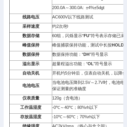
200.0A～300.0A: ±4%±5dgt
线路电压
AC600V以下线路测试
采样速度
约2次/秒
数据存储
60组，闪烁显示“
FU
”符号表示存储已满
峰值保持
峰值捕获保持功能，测试中长按
HOLD
数据保持
数据保持功能：“
DH
”符号显示
溢出显示
超量程溢出功能：“
OL
”符号显示
自动关机
开机约5分钟后，仪表自动关机，以降
当电池电压降到2.5V～2.7V时，电
电池电压
保证测量的准确度
仪表质量
120g（含电池）
工作温湿度
-0℃～40℃；80%rh以下
存放温湿度
-10℃～60℃；70%rh以下
绝缘强度
AC2kV/rms （铁心与盒之间）