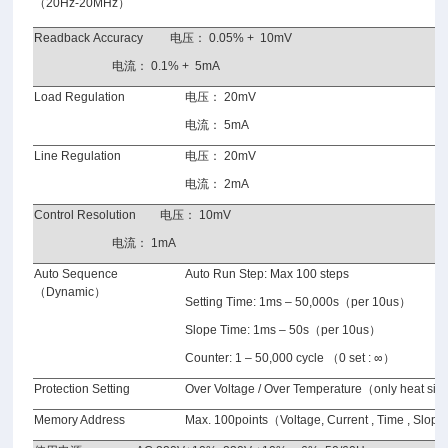
（
20Hz-20MHz
）
Readback Accuracy
电压：
0.05% + 10mV
电流：
0.1% + 5mA
Load Regulation
电压： 20
mV
电流： 5
mA
Line Regulation
电压： 20
mV
电流： 2
mA
Control Resolution
电压：
10mV
电流： 1
mA
Auto Sequence
Auto Run Step: Max 100 steps
（Dynamic）
Setting Time: 1ms – 50,000s（per 10us）
Slope Time: 1ms – 50s（per 10us）
Counter: 1 – 50,000 cycle （0 set :
∞
）
Protection Setting
Over Voltage / Over Temperature（only heat sin
Memory Address
Max. 100points（Voltage, Current , Time , Slop