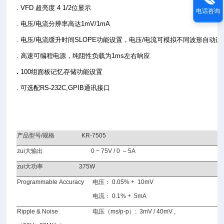
. VFD 超亮度
4 1/2
位显示
电话咨询
. 电压/电流分辨率高达1mV/1mA
. 电压/电流缓升时间
SLOPE
功能设置，电压/电流可模拟不同波形自动连
. 高速可编程电源，纯阻性负载为1ms左右响应
.
100
组面板记忆存储功能设置
. 可选配RS-232C,GPIB通讯接口
产品型号
/
规格
KR-7505
zui大输出
0 ~ 75V / 0 – 5A
zui大功率
375W
Programmable Accuracy
电压：
0.05% + 10mV
电流：
0.1% + 5mA
Ripple & Noise
电压（
ms/p-p
）
: 3mV / 40mV ,