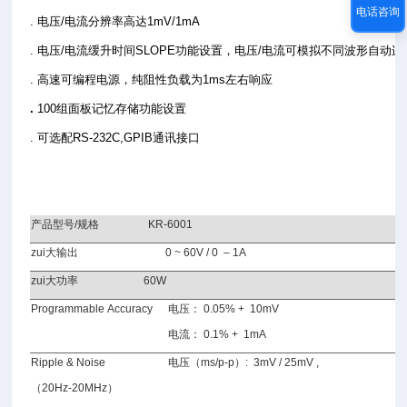
电话咨询
. 电压/电流分辨率高达1mV/1mA
. 电压/电流缓升时间
SLOPE
功能设置，电压/电流可模拟不同波形自动连
. 高速可编程电源，纯阻性负载为1ms左右响应
.
100
组面板记忆存储功能设置
. 可选配RS-232C,GPIB通讯接口
产品型号
/
规格
KR-6001
zui大输出
0 ~ 60V / 0 – 1A
zui大功率
60W
Programmable Accuracy
电压：
0.05% + 10mV
电流：
0.1% + 1mA
Ripple & Noise
电压（
ms/p-p
）
: 3mV / 25mV ,
（
20Hz-20MHz
）