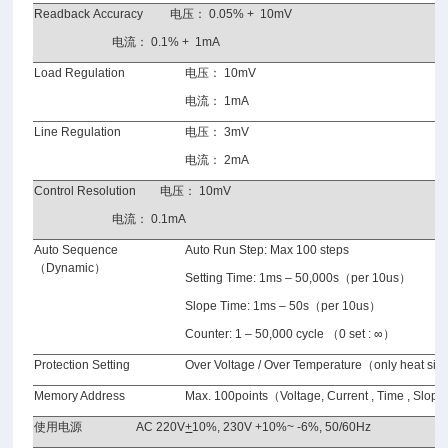
Readback Accuracy
电压：
0.05% + 10mV
电流：
0.1% + 1mA
Load Regulation
电压： 10
mV
电流： 1
mA
Line Regulation
电压： 3
mV
电流： 2
mA
Control Resolution
电压：
10mV
电流： 0.1
mA
Auto Sequence
Auto Run Step: Max 100 steps
（Dynamic）
Setting Time: 1ms – 50,000s（per 10us）
Slope Time: 1ms – 50s（per 10us）
Counter: 1 – 50,000 cycle （0 set :
∞
）
Protection Setting
Over Voltage / Over Temperature（only heat sin
Memory Address
Max. 100points（Voltage, Current , Time , Slop
使用电源
AC 220V
+
10%, 230V +10%~ -6%, 50/60Hz