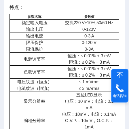
特点：
参数名称
参数值
220 V
10%,50/60 Hz
额定输入电压
交流
±
0-120V
输出电压
0
-3 A
输出电流
0-120 V
限压保护
0
-3A
限流保护
0.01% + 3 mV
恒压：≤
电源调节率
0.2% + 3 mA
恒流：≤
0.01% + 3 mV
恒压：≤
负载调节率
0.2% + 3 mA
恒流：≤
（
）
1 mVrms
电压纹波
恒压
≤
（
）
3 mArms
电流纹波
恒流
≤
五
LED
位
显示
电话咨询
10 mV
0.1
显示分辨率
电压：
；电流：
mA
10mV，
1mA
电压：
电流：0.
O.V.P.
10mV，
O.C.P.
编程分辨率
：
：
1mA