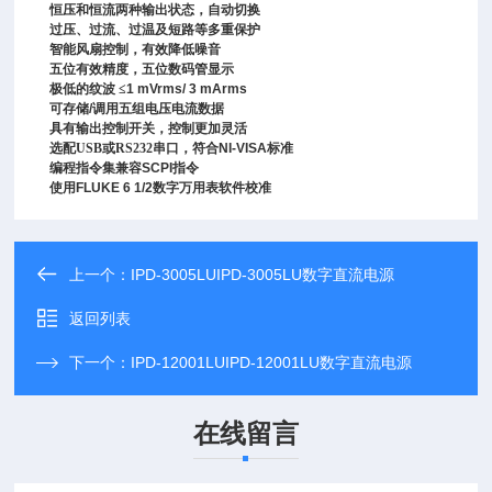
恒压和恒流两种输出状态，自动切换
过压、过流、过温及短路等多重保护
智能风扇控制，有效降低噪音
五
位有效精度，五位数码管显示
极低的纹波
≤
1 mVrms/ 3 mArms
可存储
/
调用五组电压电流数据
具有输出控制开关，控制更加灵活
选配USB或RS232串口
，符合
NI-VISA
标准
编程指令集兼容
SCPI指令
使用FLUKE 6 1/2数字万用表软件校准
上一个：
IPD-3005LUIPD-3005LU数字直流电源
返回列表
下一个：
IPD-12001LUIPD-12001LU数字直流电源
在线留言