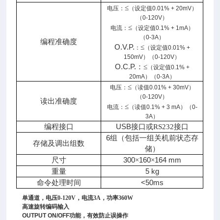
≤
电压：
（
设定值
0.01% + 20mV）
（0-120V）
≤
电流：
（
设定值
0.1% + 1mA）
（0
-3A
）
编程准确度
O.V.P.
≤
：
（
设定值
0.01% +
150mV）（0-120V）
O.C.P.
：≤
（
设定值
0.1% +
20mA）（0
-3A
）
≤
电压：
（
读值
0.01% + 30mV）
（0-120V）
读出准确度
≤
电流：
（
读值
0.1% + 3 mA）（0
-
3A
）
USB
编程接口
接口或RS232接口
6
（
组
包括一组关机前状态存
存储及调出组数
）
储
300
160
164 mm
尺寸
×
×
5 kg
重量
<50ms
命令处理时间
单通道，电压0-120V，电流3A，功率360W
高速旋转编码输入
OUTPUT ON/OFF功能，有效防止误操作