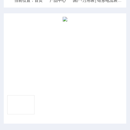
当前位置：
首页
产品中心
国产-万用表│钳形电流表│功率表