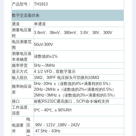
产品型号：
TH1913
数字交流毫伏表
通道
单通道
测量电压量
3.8mV、38mV、380mV、3.8V、38V、300V
程
电压测量范
50uV-300V
围
测量电压基
读数值的±1%
本准确度
频率带宽
5Hz—3MHz
显示方式
4 1/2 VFD，双数字显示
输入阻抗
1MΩ、30PF 电压探头可切换到10MΩ
5Hz~20Hz ±（读数值的4%+满量程的0.5%）
频率响应误
20Hz~2MHz ±（读数值的2%+满量程的0.5%）
差
2MHz~3MHz ±（读数值的3%+满量程的0.5%）
接口
标配RS232C通讯接口，SCPI命令编程支持
工作温度、
0℃－40℃, ≤ 90%RH
湿度
电
压
99V－121V ,198V－242V
电源要
求
频
47.5Hz－63Hz