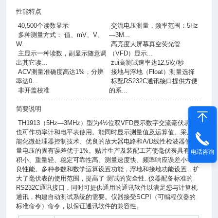
性能特点
40,500个读数显示
交流电压测量，频率范围：5Hz
多种测量方式： 值、mV、V、
—3M...
W...
高亮度大屏幕真空荧光管
主显示一种读数，副显示随意调
（VFD）显示...
出其它读...
zui高测试速率达12.5次/秒
ACV测量准确度高达1%，分辨
接地与浮地（Float）测量选择
率达0...
标配RS232C通讯接口提供方便
非开盖校准
的系...
简要说明
TH1913（5Hz—3MHz）型为4½位双VFD显示数字交流毫伏表，
也可作功率计和电平表使用。能同时显示测量值及运算值。采用智
能化微处理器控制技术、优良的放大器电路和A/D线性检波器使测
量电压的固有误差优于1%。贴片生产及装配工艺使毫伏表具有体
电话咨询
积小、重量轻、稳定可靠性高、测量速度快、频率响应误差小等优
良性能。多种参数和数学运算设置功能，浮地和接地功能设置，扩
大了毫伏表的使用范围，提高了 测试的安全性. 仪器配备标准的
RS232C通讯接口，同时可提供通用的通讯软件以满足您与计算机
通讯，构建自动测试系统的需要。仪器接受SCPI（可编程仪器的
标准命令）命令，以保证通讯软件的兼容性。