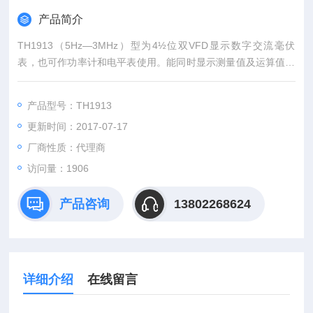
产品简介
TH1913（5Hz—3MHz）型为4½位双VFD显示数字交流毫伏
表，也可作功率计和电平表使用。能同时显示测量值及运算值。
采用智能化微处理器控制技术、优良的放大器电路和A/D线性检
波器使测量电压的固有误差优于1%。贴片生产及装配工艺使毫
产品型号：TH1913
伏表具有体积小、重量轻、稳定可靠性高、测量速度快、频率响
更新时间：2017-07-17
应误差小等优良性能。
厂商性质：代理商
访问量：1906
产品咨询
13802268624
详细介绍
在线留言