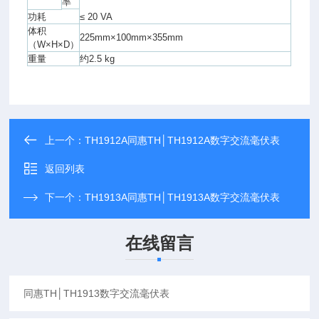
率
功耗
≤ 20 VA
体积
225mm×100mm×355mm
（W×H×D）
重量
约2.5 kg
上一个：
TH1912A同惠TH│TH1912A数字交流毫伏表
返回列表
下一个：
TH1913A同惠TH│TH1913A数字交流毫伏表
在线留言