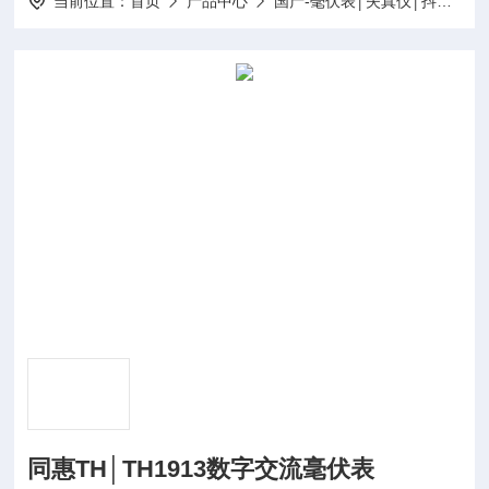
当前位置：
首页
产品中心
国产-毫伏表│失真仪│抖晃仪
同惠TH│TH1913数字交流毫伏表