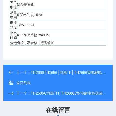
充电
随负载变化
电流
测量
0-30mA, 共10 档
范围
电流
±2% ±0.5格
精度
充电
0～99.9s手控 manual
时间
分选
合格，不合格，报警设置
上一个：
TH2686TH2686│同惠TH│TH2686型电解电容器漏电流测试仪
返回列表
下一个：
TH2686C同惠TH│TH2686C型电解电容器漏电流测试仪
在线留言