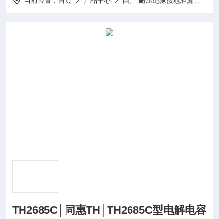
当前位置：
首页
产品中心
国产-耐压绝缘接地泄漏低电阻仪
TH2685C│同惠TH│TH2685C型电解电容