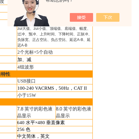
±
3%
度
±
5%
边沿、视频、交替
边沿、视频
自动、正常、单次
峰-峰值、平均值、均方根值、频率、周期、
zui大值、zui小值、顶端值、底端值、幅度、
过冲、预冲、上升时间、下降时间、正脉冲、
负脉宽、正占空比、负占空比、延迟A-B
、延
迟A-B
2
个光标
+5
个自动
加、减
4
组波形
口特性
USB
接口
100-240 VACRMS
，
50Hz
，
CAT II
小于
15W
7.8 英寸的彩色液
8.0 英寸的彩色液
晶显示
晶显示
640
水平×
480
垂直像素
256
色
中文简体，英文