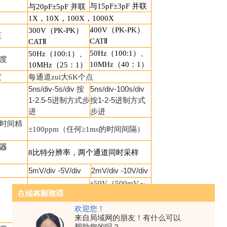
与
15pF
±
3pF
并联
与
20pF
±
5pF
并联
1X
，
10X
，
100X
，
1000X
400V（PK-PK）
300V（PK-PK）
压
CAT
Ⅱ
CAT
Ⅱ
50Hz（100:1）
、
50Hz（100:1）
、
度
10MHz
（
40
：
1
）
10MHz
（
25
：
1
）
度
每通道zui大
6K
个点
5ns/div-5s/div 按
5ns/div-100s/div
1-2.5-5进制方式步
按1-2-5进制方式
进
步进
时间精
±
100ppm（
任何≥
1ms
的时间间隔
）
器
8
比特分辨率，两个通道同时采样
5mV/div -5V/div
2mV/div -10V/div
±50V（500mV～
5V）
±
10div
,±2V（5mV～
欢迎您！
200mV）
来自局域网的朋友！有什么可以
帮助您的吗？