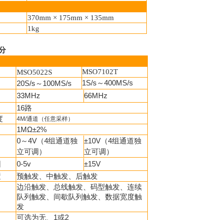
370mm
×
175mm
×
135mm
1kg
分
MSO7102T
MSO5022S
1S/s
～400MS/s
20S/s
～100MS/s
33MHz
66MHz
16
路
度
4M/通道
（任意采样）
1M
Ω±
2%
0～4V（4组通道独
±10V（4组通道独
立可调）
立可调）
围
0-5v
±15V
置
预触发、中触发、后触发
边沿触发、总线触发、码型触发、连续
队列触发、间歇队列触发、数据宽度触
发
可选为无、
1
或
2