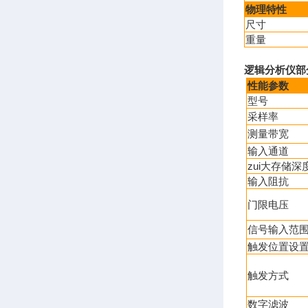
物理特性
尺寸
重量
逻辑分析仪部
性能参数
型号
采样率
测量带宽
输入通道
zui大存储深
输入阻抗
门限电压
信号输入范
触发位置设
触发方式
数字滤波