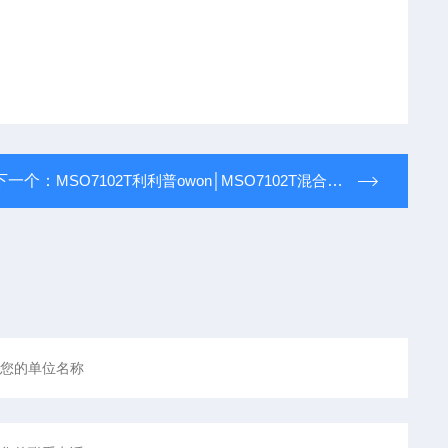
下一个：
MSO7102T利利普owon│MSO7102T混合数字示波器