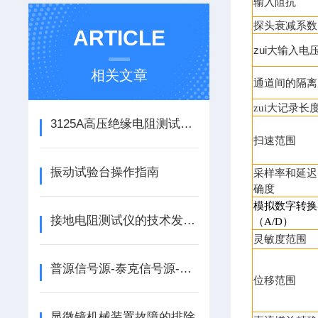
输入阻抗
探头衰减系数
ARTICLE
zui大输入电
相关文章
通道间的隔离
zui大记录长
3125A高压绝缘电阻测试仪：电气检测的得力助手
扫速范围
振动试验台操作指南
采样率和延迟
确度
模拟数字转换
接地电阻测试仪的技术发展与创新趋势
（
A/D
）
灵敏度范围
普源信号源-泰克信号源-安捷伦信号源技术对照
位移范围
显微镜机械装置故障的排除