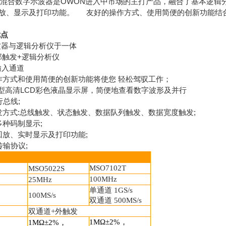
合数字示波器是OWON进入中市场的主打产品，融合了基本逻辑
放、显示及打印功能。
友好的操作方式、使用简便的创新功能结合7
优点
器与逻辑分析仪于一体
触发+逻辑分析仪
输入通道
作方式和使用简便的创新功能将使您 轻松驾驭工作；
寸大型高清LCD彩色液晶显示屏，简便地查看数字波形及并行
总线;
发方式:总线触发、状态触发、数据队列触发、数据宽度触发;
多种码制显示;
回放、实时显示及打印功能;
传输协议;
MSO7102T
MSO5022S
100MHz
25MHz
单通道 1GS/s
100M
S/s
双通道 500MS/s
双通道
+
外触发
1M
Ω±
2%
，
1M
Ω±
2%
，