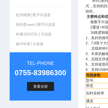
MSO系列混
式，支持的回
轻松。
杭州精测│数字示波器
主要特点和
集数字示波
利利普owon│数字示波器
2通道+外部
16路逻辑
科赛尔EXCEL│示波器
1、友好的操
2、7.8英
扬中科泰│示波器
总线和串行
3、丰富的触
4、总线支持
TEL-PHONE
5、支持波形
6、支持USB
0755-83986300
性能参数
型号
带宽
查看全部
实时采样率
通道