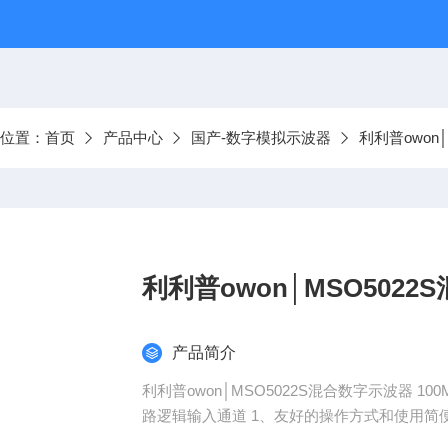
前位置：
首页
产品中心
国产-数字模拟示波器
利利普owon
利利普owon│MSO502
产品简介
利利普owon│MSO5022S混合数字示波器 100
路逻辑输入通道 1、友好的操作方式和使用简便
LCD彩色液晶显示屏，简便地查看数字波形及