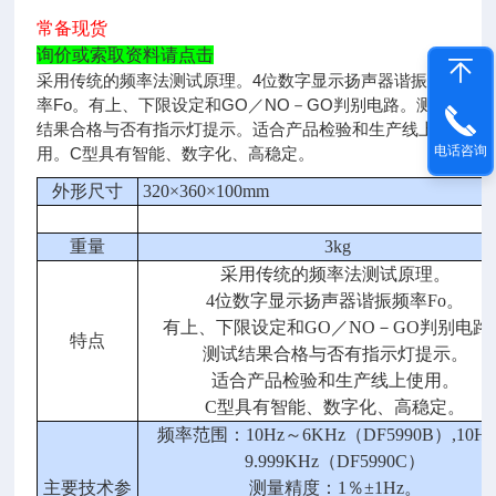
常备现货
询价或索取资料请点击
采用传统的频率法测试原理。4位数字显示扬声器谐振频
率Fo。有上、下限设定和GO／NO－GO判别电路。测试
结果合格与否有指示灯提示。适合产品检验和生产线上使
电话咨询
用。C型具有智能、数字化、高稳定。
外形尺寸
320×360×
100mm
重量
3kg
采用传统的频率法测试原理。
4
位数字显示扬声器谐振频率
Fo
。
有上、下限设定和
GO
／
NO
－
GO
判别电路
特点
测试结果合格与否有指示灯提示。
适合产品检验和生产线上使用。
C
型具有智能、数字化、高稳定。
频率范围：
10Hz
～
6KHz（DF5990B）,10Hz
9.999KHz（DF
5990C
）
主要技术参
测量精度：
1
％
±1Hz
。