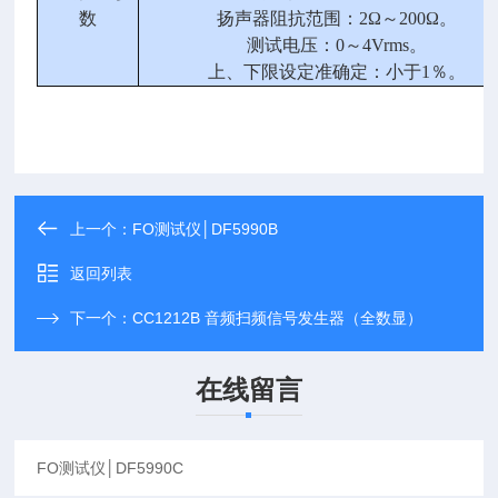
数
扬声器阻抗范围：
2Ω
～
200Ω
。
测试电压：
0
～
4Vrms
。
上、下限设定准确定：小于
1
％。
上一个：
FO测试仪│DF5990B
返回列表
下一个：
CC1212B 音频扫频信号发生器（全数显）
在线留言