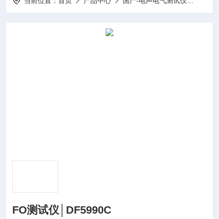
当前位置：
首页
产品中心
国产-电声电气测试仪
扬声器
FO测试仪│DF5990C