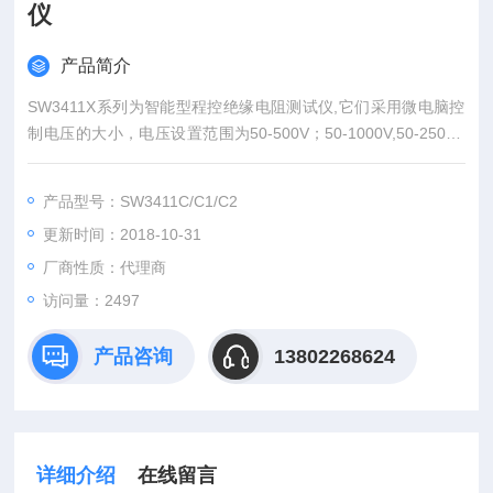
仪
产品简介
SW3411X系列为智能型程控绝缘电阻测试仪,它们采用微电脑控
制电压的大小，电压设置范围为50-500V；50-1000V,50-2500V
电压分辨率50-1000为1V,1000V以上为10V。能实时显示测试电
阻值和电压值，并具有软件校准功能。配备PLC所需的信号输
产品型号：SW3411C/C1/C2
入、输出接口；可选配RS232、RS485、USB接口，可方便地与
更新时间：2018-10-31
计算机或PLC组成综合测试系统。测试速度快、精度高、线性度
好。
厂商性质：代理商
访问量：2497
产品咨询
13802268624
详细介绍
在线留言