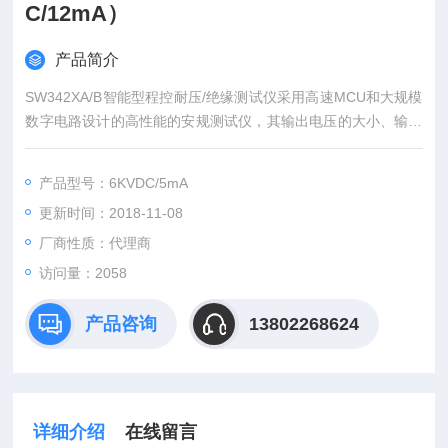
C/12mA）
产品简介
SW342XA/B智能型程控耐压/绝缘测试仪采用高速MCU和大规模
数字电路设计的高性能的安规测试仪，其输出电压的大小、输出
电压的上升、下降、输出电压的频率*由MCU控制，能实时显示
击穿电流值和电压值，并具有校准功能，配备通讯接口和PLC所
产品型号：6KVDC/5mA
需的信号输入、输出接口，可方便地与计算机或PLC组成综合测
更新时间：2018-11-08
试系统。能够快速、准确地测量电子元器件、家用电器、绝缘材
料、仪器仪表、照明电器、电动电热器具的耐压强度
厂商性质：代理商
访问量：2058
产品咨询
13802268624
详细介绍
在线留言