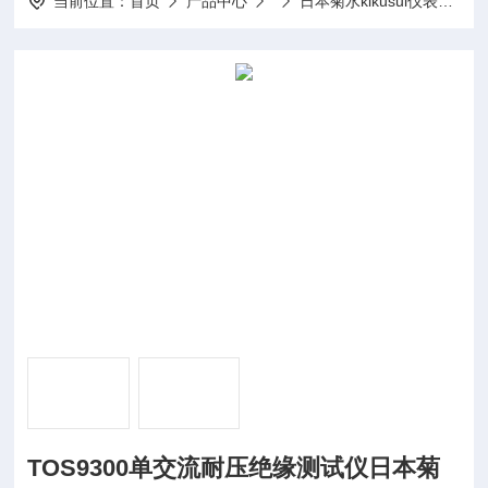
当前位置：
首页
产品中心
日本菊水kikusui仪表
T
TOS9300单交流耐压绝缘测试仪日本菊