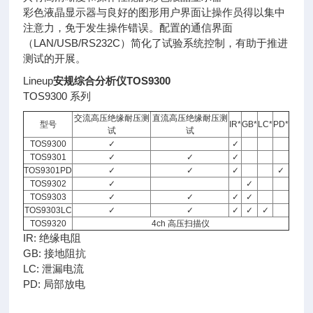
彩色液晶显示器与良好的图形用户界面让操作员得以集中
注意力，免于发生操作错误。配置的通信界面
（LAN/USB/RS232C）简化了试验系统控制，有助于推进
测试的开展。
Lineup
安规综合分析仪TOS9300
TOS9300 系列
交流高压绝缘耐压测
直流高压绝缘耐压测
型号
IR*
GB*
LC*
PD*
试
试
TOS9300
✓
✓
TOS9301
✓
✓
✓
TOS9301PD
✓
✓
✓
✓
TOS9302
✓
✓
TOS9303
✓
✓
✓
✓
TOS9303LC
✓
✓
✓
✓
✓
TOS9320
4ch 高压扫描仪
IR: 绝缘电阻
GB: 接地阻抗
LC: 泄漏电流
PD: 局部放电