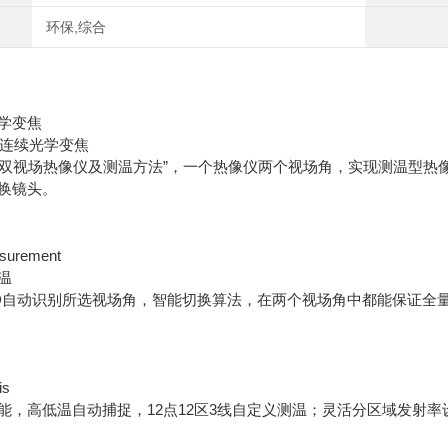
环保,综合
学变焦
头连续光学变焦
“一种双视场热像仪及测温方法”，一个热像仪两个视场角，实现测温型
换镜头。
surement
温
268D自动识别所选视场角，智能切换算法，在两个视场角中都能保证全量
is
能，高低温自动捕捉，12点12区3线自定义测温；灵活分区域发射