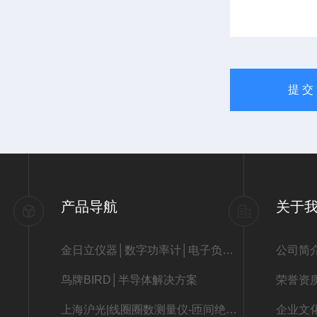
产品导航
关于
金日立仪器│数字功率计│电子负载│LCR数字电桥│直流低电阻仪│7116C信号发生器│直流电源
公司简
鸟牌BIRD│半导体解决方案
荣誉资
上海沪光|线圈圈数测量仪-匝间绝缘测试仪-线圈短路测试仪
企业文