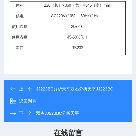
体积
220
（长
）×360
（宽）
×345
（高）
mm
供电
AC220V±10% 50Hz±1Hz
使用温度
20±2
℃
使用湿度
45-60%R.H
串口
RS232
上一个：
JJ223BC分析天平双杰分析天平JJ223BC
返回列表
下一个：
双杰JJ523BC分析天平
在线留言