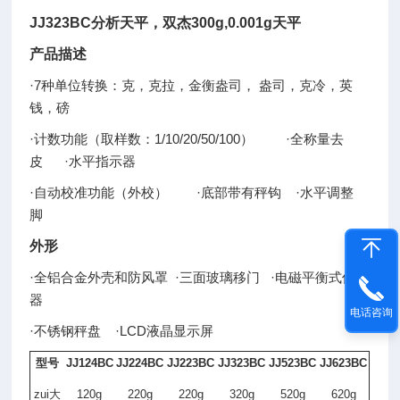
JJ323BC
分析天平，双杰300g,0.001g天平
产品描述
·
7
种单位转换：克，克拉，金衡盎司
，
盎司，克冷，英
钱，磅
·
计数功能（取样数：
1/10/20/50/100）
·
全称量去
皮
·
水平指示器
·
自动校准功能（外校）
·
底部带有秤钩
·
水平调整
脚
外形
·
全铝合金外壳和防风罩
·
三面玻璃移门
·
电磁平衡式传感
器
电话咨询
·
不锈钢秤盘
·
LCD液晶
显示屏
型号
JJ124BC
JJ224BC
JJ223BC
JJ323BC
JJ523BC
JJ623BC
zui大
120g
220g
220g
320g
520g
620g