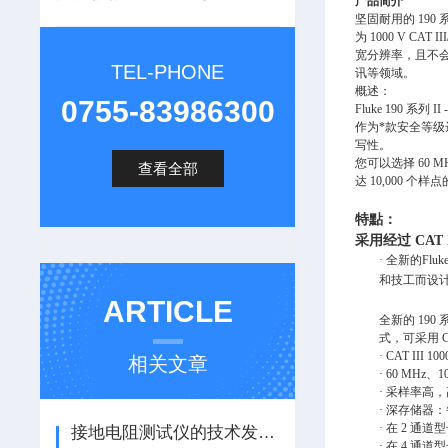
产品简介
坚固耐用的 190 系
为 1000 V C
宽分辨率，且不
TEL-PHONE
讯等领域。
概述：
0755-83986300
Fluke 190 系列 
作为*款安全等级达 C
写性。
您可以选择 60 M
查看全部
达 10,000
特點：
采用经过
CAT
·
全新的
Fluk
和技工而设
ARTICLE
全新的
190
式，可采用
C
·
CAT III 10
相关文章
·
60 MHz
、
1
·
采样率高
·
深存储器：
·
在
2
通道型
接地电阻测试仪的技术发展与创新趋势
·
在
4
通道型