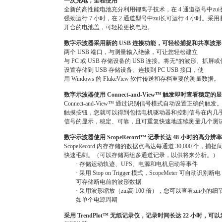
一次充电，全程使用
全新的高性能电池充分利用锂离子技术，在
4
通道型号中zui
强劲运行
7
小时，在
2
通道型号中zui长可运行
4
小时。采用
开合的电池盖，可轻松更换电池。
数字示波器采用新的
USB
连接功能，可轻松捕捉和共享波形
两个
USB
端口，与测量输入绝缘，可让您轻松建立
与
PC
或
USB
存储设备的
USB
连接。将无*的波形、抓屏或
设置存储到
USB
存储设备。连接到
PC USB
接口，使
用
Windows
的
FlukeView
软件传送和存档重要的测量数据。
数字示波器使用
Connect-and-View
™
触发即时查看稳定的显
Connect-and-View
™
通过识别信号模式自动设置正确的触发
触摸按钮，您就可以得到包括电机驱动器和控制信号在内几
信号的显示，稳定、可靠，且可重复快速地连续测量几个测
数字示波器使用
ScopeRecord
™
记录长达
48
小时的高分辨率
ScopeRecord
内存存储的数据点高达每通道
30,000
个，捕捉
快速毛刺。（可以存储两组多通道记录，以供将来分析。）
·
存储运动轨迹、
UPS
、电源和电机启动等事件
·
采用
Stop on Trigger
模式，
ScopeMeter
可自动识别断电
可存储断电前的波形数据
·
采用波形缩放（zui高
100
倍），您可以查看zui小的细
如单个电源周期
采用
TrendPlot
™
无纸记录仪，记录时间长达
22
小时，可以