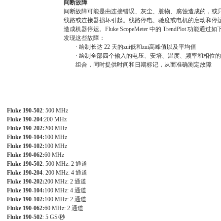
间断故障
间断故障可能是由连接错误、灰尘、脏物、腐蚀造成的，或
线路或连接器损坏引起。线路停电、驰度或电机的启动和停
造成机器停运。
Fluke ScopeMeter
中的
TrendPlot
功能通过如
发现这些故障：
·
绘制长达
22
天的zui低和zui高峰值以及平均值
·
绘制全部四个输入的电压、安培、温度、频率和相位的
组合，同时提供时间和日期标记，从而准确测定故障
Fluke 190-502
: 500 MHz
Fluke 190-204
:200 MHz
Fluke 190-202:
200 MHz
Fluke 190-104:
100 MHz
Fluke 190-102:
100 MHz
Fluke 190-062:
60 MHz
Fluke 190-502
: 500 MHz: 2
通道
Fluke 190-204
: 200 MHz: 4
通道
Fluke 190-202:
200 MHz: 2
通道
Fluke 190-104:
100 MHz: 4
通道
Fluke 190-102:
100 MHz: 2
通道
Fluke 190-062:
60 MHz: 2
通道
Fluke 190-502
: 5 GS/
秒