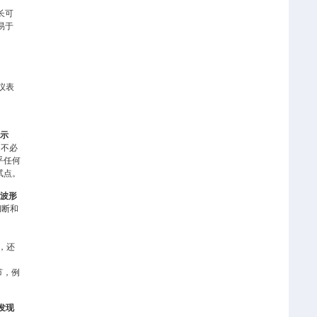
长可
易于
仪表
示
。不必
乎任何
试点。
波形
间断和
，还
节，例
发现