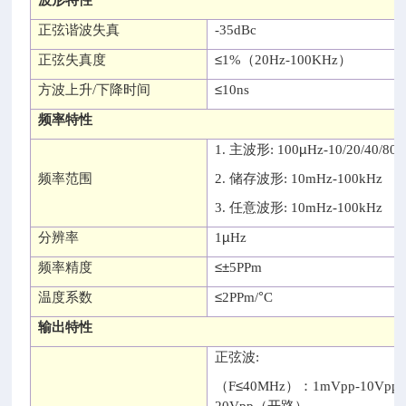
波形特性
正弦谐波失真
-35dBc
≤
正弦失真度
1%（20Hz-100KHz）
≤
方波上升
/
下降时间
10ns
频率特性
µ
1.
主波形
: 100
Hz-10/20/40/8
频率范围
2.
储存波形
: 10mHz-100kHz
3.
任意波形
: 10mHz-100kHz
µ
分辨率
1
Hz
≤±
频率精度
5PPm
≤
°
温度系数
2PPm/
C
输出特性
正弦波
:
≤
（F
40MHz）
：
1mVpp-10Vpp