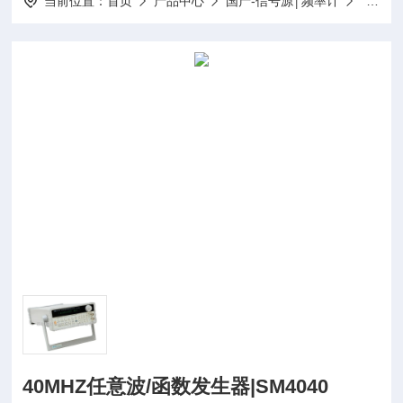
当前位置：
首页
产品中心
国产-信号源│频率计
函数信
40MHZ任意波/函数发生器|SM4040