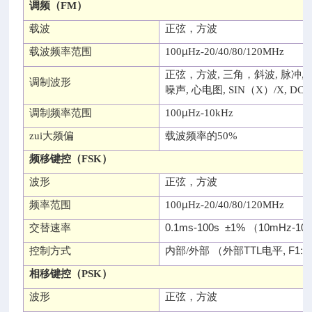
调频
（FM）
载波
正弦，方波
µ
载波频率范围
100
Hz-20/40/80/120MHz
正弦，方波
,
三角，斜波
,
脉冲
,
调制波形
噪声
,
心电图
, SIN（X）/X, DC
µ
调制频率范围
100
Hz-10kHz
zui大频偏
载波频率的
50%
频移键控
（FSK）
波形
正弦，方波
µ
频率范围
100
Hz-20/40/80/120MHz
0.1ms-100s
±1% （10mHz-10
交替速率
TTL
, F1:
控制方式
内部
/
外部
（
外部
电平
相移键控
（PSK）
波形
正弦，方波