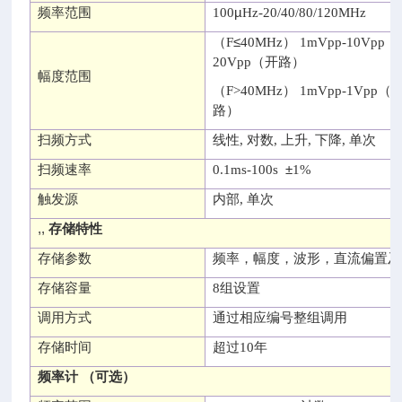
µ
频率范围
100
Hz-20/40/80/120MHz
≤
（F
40MHz） 1mVpp-10Vpp（
20Vpp（
开路
）
幅度范围
（F>40MHz） 1mVpp-1Vpp（5
路
）
扫频方式
线性
,
对数
,
上升
,
下降
,
单次
±
扫频速率
0.1ms-100s
1%
触发源
内部
,
单次
,,
存储特性
存储参数
频率，幅度，波形，直流偏置及
存储容量
8
组设置
调用方式
通过相应编号整组调用
存储时间
超过
10
年
频率计
（
可选
）