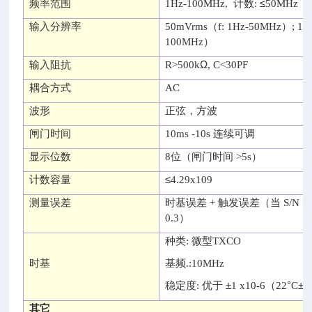
≤
频率范围
1Hz-100MHz,
计数
:
50MHz
输入分辨率
50mVrms（f: 1Hz-50MHz）; 10
100MHz）
Ω
输入阻抗
R>500k
, C<30PF
耦合方式
AC
波形
正弦，方波
闸门时间
10ms -10s
连续可调
显示位数
8
位
（
闸门时间
>5s）
≤
计数容量
4.29x109
测量误差
时基误差
+
触发误差
（
当
S/N >
0.3）
种类
:
微型
TXCO
时基
基频
.:10MHz
±
°
±
稳定度
:
优于
1 x10-6（22
C
5
其它