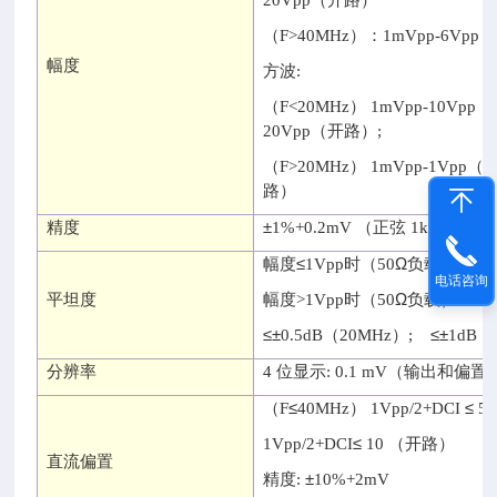
20Vpp（
开路
）
（F>40MHz）
：
1mVpp-6Vpp（
幅度
方波
:
（F<20MHz） 1mVpp-10Vpp（
20Vpp（
开路
）;
（F>20MHz） 1mVpp-1Vpp（5
路
）
±
精度
1%+0.2mV （
正弦
1kHz）
≤
Ω
≤±
幅度
1Vpp
时
（50
负载
）:
0
电话咨询
Ω
平坦度
幅度
>1Vpp
时
（50
负载
）:
≤±
≤±
0.5dB（20MHz）;
1dB（
分辨率
4
位显示
: 0.1 mV（
输出和偏置
≤
≤
（F
40MHz） 1Vpp/2+DCI
5 
≤
1Vpp/2+DCI
10 （
开路
）
直流偏置
±
精度
:
10%+2mV