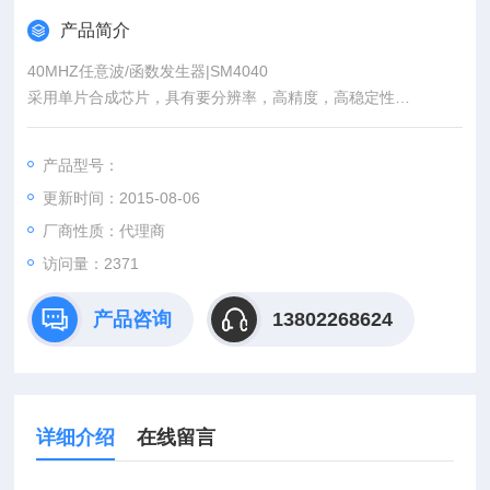
产品简介
40MHZ任意波/函数发生器|SM4040
采用单片合成芯片，具有要分辨率，高精度，高稳定性
VFD显示和橡胶按键提供清晰简便的操作
产品型号：
更新时间：2015-08-06
多种波形输出，满足各种应用需要
厂商性质：代理商
宽扫频范围，起点和终点任意设置
访问量：2371
产品咨询
13802268624
详细介绍
在线留言