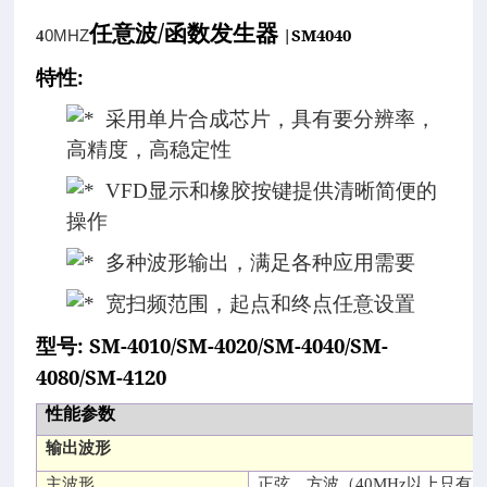
/
任意波
函数发生器
|SM4040
0MHZ
4
:
特性
采用单片合成芯片，具有要分辨率，
高精度，高稳定性
VFD
显示和橡胶按键提供清晰简便的
操作
多种波形输出，满足各种应用需要
宽扫频范围，起点和终点任意设置
: SM-4010/SM-4020/SM-4040/SM-
型号
4080/SM-4120
性能参数
输出波形
主波形
正弦，方波（
40MHz
以上只有