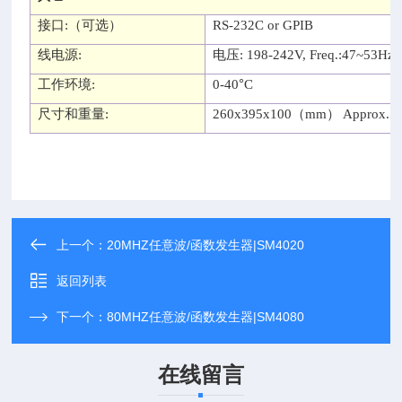
接口
:（
可选
）
RS-232C or GPIB
线电源
:
电压
: 198-242V, Freq.:47~53Hz,
°
工作环境
:
0-40
C
尺寸和重量
:
260x395x100（mm） Approx.5
上一个：
20MHZ任意波/函数发生器|SM4020
返回列表
下一个：
80MHZ任意波/函数发生器|SM4080
在线留言