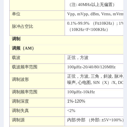
（
注
: 40MHz
以上无偏置
）
单位
Vpp, mVpp, dBm, Vrms, mVrms
≤
0.1%-99.9% （F
10KHz）; 1%-
脉冲占空比
（10KHz<F<100KHz）
调制
调频
（AM）
载波
正弦，方波
µ
载波频率范围
100
Hz-20/40/80/120MHz
正弦，方波
,
三角，斜波
,
脉冲
,
调制波形
噪声
,
心电图
, SIN（X）/X, DC
µ
调制频率范围
100
Hz-10kHz
1%-120%
调制深度
调制失真
<2%
±
调制源
内部
/
外部
（
外部
:
5V=100%）