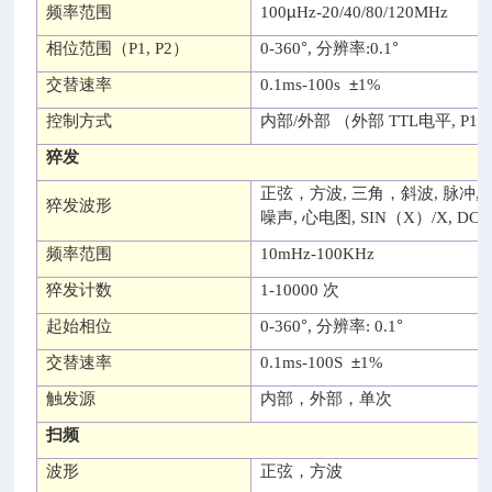
µ
频率范围
100
Hz-20/40/80/120MHz
°
°
相位范围
（P1, P2）
0-360
,
分辨率
:0.1
±
交替速率
0.1ms-100s
1%
控制方式
内部
/
外部
（
外部
TTL
电平
, P1:
猝发
正弦，方波
,
三角，斜波
,
脉冲
,
猝发波形
噪声
,
心电图
, SIN（X）/X, DC
频率范围
10mHz-100KHz
猝发计数
1-10000
次
°
°
起始相位
0-360
,
分辨率
: 0.1
±
交替速率
0.1ms-100S
1%
触发源
内部，外部，单次
扫频
波形
正弦，方波