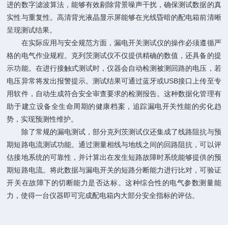
进的数字滤波算法，能够有效剔除背景噪声干扰，确保测试数据的真
实性与重复性。高清背光液晶显示屏能够在光线昏暗的配电箱前清晰
呈现测试结果。
在实际应用与安全规范方面，漏电开关测试仪的操作必须遵循严
格的电气作业规程。克列茨测试仪不仅提供精确的数值，还具备的提
示功能。在进行接触式测试时，仪器会自动检测被测回路的电压，若
电压异常将发出报警提示。测试结果可通过蓝牙或USB接口上传至专
用软件，自动生成符合安全审查要求的检测报告。这种数据化管理有
助于建立设备全生命周期的健康档案，追踪漏电开关性能的劣化趋
势，实现预测性维护。
除了常规的漏电测试，部分克列茨测试仪还集成了线路阻抗与预
期短路电流测试功能。通过测量相线与地线之间的回路阻抗，可以评
估接地系统的可靠性，并计算出在发生短路故障时系统能够提供的预
期短路电流。将此数据与漏电开关的短路分断能力进行比对，可验证
开关在故障下的切断能力是否达标。这种综合性的电气参数测量能
力，使得一台仪器即可完成配电箱内大部分安全指标的评估。